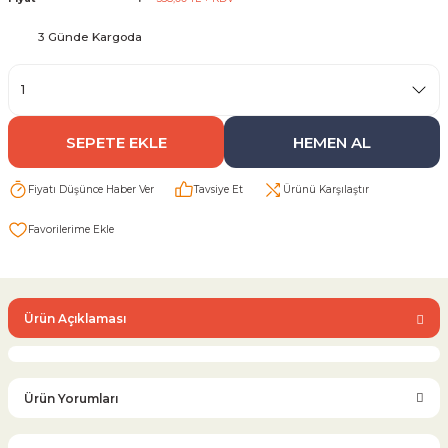
3 Günde Kargoda
Sarı Çekvalf
ü Vana
Termo Çekvalf
SEPETE EKLE
HEMEN AL
KÜRESEL VANA
Fiyatı Düşünce Haber Ver
Tavsiye Et
Ürünü Karşılaştır
NÖMATİK VANA
a
Ürün Açıklaması
Ürün Yorumları