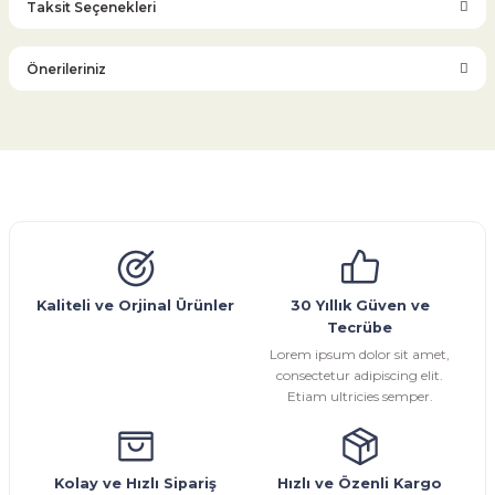
Taksit Seçenekleri
Bu ürüne ilk yorumu siz yapın!
Önerileriniz
Yorum Yaz
Bu ürünün fiyat bilgisi, resim, ürün açıklamalarında ve diğer
konularda yetersiz gördüğünüz noktaları öneri formunu
kullanarak tarafımıza iletebilirsiniz.
Görüş ve önerileriniz için teşekkür ederiz.
Glob Vana
Küresel Vana
Bıçaklı Vana
Kelebek Vana
Emniyet Ventili
Çekvalf
Pislik Tutucu
Kompansatör
Kondenstop
Ürün resmi kalitesiz, bozuk veya görüntülenemiyor.
Ürün açıklamasında eksik bilgiler bulunuyor.
Ürün bilgilerinde hatalar bulunuyor.
Kaliteli ve Orjinal Ürünler
30 Yıllık Güven ve
Tecrübe
Ürün fiyatı diğer sitelerden daha pahalı.
Lorem ipsum dolor sit amet,
Bu ürüne benzer farklı alternatifler olmalı.
consectetur adipiscing elit.
Etiam ultricies semper.
Kolay ve Hızlı Sipariş
Hızlı ve Özenli Kargo