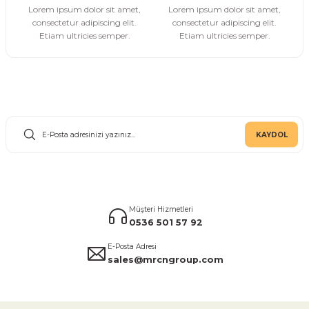
Gönder
Lorem ipsum dolor sit amet,
Lorem ipsum dolor sit amet,
consectetur adipiscing elit.
consectetur adipiscing elit.
Etiam ultricies semper.
Etiam ultricies semper.
E-Bülten Aboneliği
KAYDOL
Müşteri Hizmetleri
0536 501 57 92
E-Posta Adresi
sales@mrcngroup.com