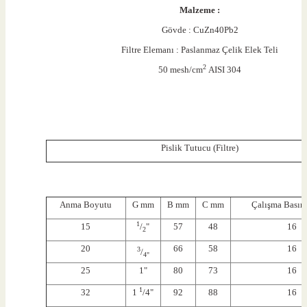
Malzeme :
Gövde : CuZn40Pb2
Filtre Elemanı : Paslanmaz Çelik Elek Teli
2
50 mesh/cm
AISI 304
Pislik Tutucu (Filtre)
Anma Boyutu
G mm
B mm
C mm
Çalışma Basınc
1
15
/
"
57
48
16
2
20
66
58
16
3
/
4"
25
1"
80
73
16
1
32
1
/4"
92
88
16