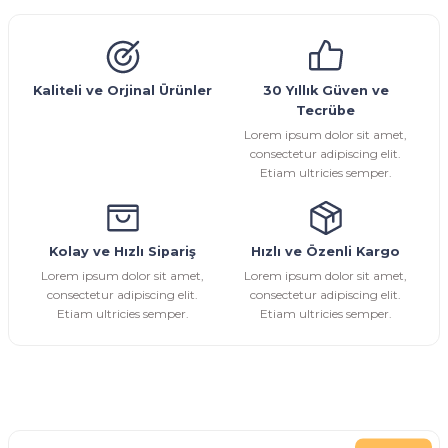
Emniyet Ventili
Çekvalf
Pislik Tutucu
Kompansatör
Kondenstop
Ürün resmi kalitesiz, bozuk veya görüntülenemiyor.
Ürün açıklamasında eksik bilgiler bulunuyor.
Ürün bilgilerinde hatalar bulunuyor.
Kaliteli ve Orjinal Ürünler
30 Yıllık Güven ve
Tecrübe
Ürün fiyatı diğer sitelerden daha pahalı.
Lorem ipsum dolor sit amet,
Bu ürüne benzer farklı alternatifler olmalı.
consectetur adipiscing elit.
Etiam ultricies semper.
Kolay ve Hızlı Sipariş
Hızlı ve Özenli Kargo
Gönder
Lorem ipsum dolor sit amet,
Lorem ipsum dolor sit amet,
consectetur adipiscing elit.
consectetur adipiscing elit.
Etiam ultricies semper.
Etiam ultricies semper.
E-Bülten Aboneliği