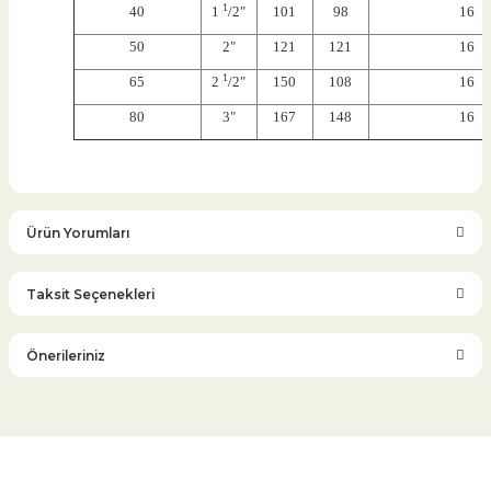
1
40
1
/2"
101
98
16
50
2"
121
121
16
1
65
2
/2"
150
108
16
80
3"
167
148
16
Ürün Yorumları
Taksit Seçenekleri
Bu ürüne ilk yorumu siz yapın!
Önerileriniz
Yorum Yaz
Bu ürünün fiyat bilgisi, resim, ürün açıklamalarında ve diğer
konularda yetersiz gördüğünüz noktaları öneri formunu
kullanarak tarafımıza iletebilirsiniz.
Görüş ve önerileriniz için teşekkür ederiz.
Glob Vana
Küresel Vana
Bıçaklı Vana
Kelebek Vana