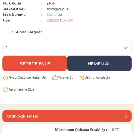
Stok Kodu
ptc-6
Barkod Kodu
mrcngroup1117
Sarı Çekvalf
Stok Durumu
Stokta Var
Fiyat
2.222,00 TL + KDV
ü Vana
Termo Çekvalf
3 Günde Kargoda
KÜRESEL VANA
NÖMATİK VANA
SEPETE EKLE
HEMEN AL
a
Fiyatı Düşünce Haber Ver
Tavsiye Et
Ürünü Karşılaştır
Ürün Açıklaması
o
Maxsimum Çalışma Sıcaklığı :
110
C