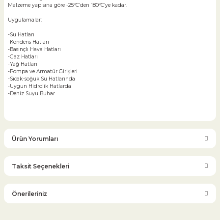
Malzeme yapısına göre -25ºC’den 180ºC’ye kadar.
Uygulamalar:
-Su Hatları
-Kondens Hatları
-Basınçlı Hava Hatları
-Gaz Hatları
-Yağ Hatları
-Pompa ve Armatür Girişleri
-Sıcak-soğuk Su Hatlarında
-Uygun Hidrolik Hatlarda
-Deniz Suyu Buhar
Ürün Yorumları
Taksit Seçenekleri
Bu ürüne ilk yorumu siz yapın!
Önerileriniz
Yorum Yaz
Bu ürünün fiyat bilgisi, resim, ürün açıklamalarında ve diğer