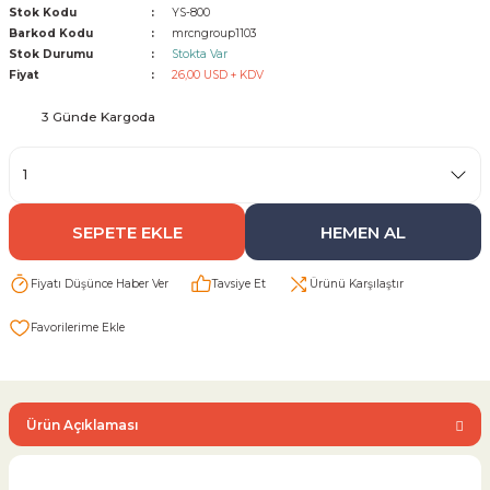
Stok Kodu
YS-800
Barkod Kodu
mrcngroup1103
Sarı Çekvalf
Stok Durumu
Stokta Var
Fiyat
26,00 USD + KDV
ü Vana
Termo Çekvalf
3 Günde Kargoda
KÜRESEL VANA
NÖMATİK VANA
SEPETE EKLE
HEMEN AL
a
Fiyatı Düşünce Haber Ver
Tavsiye Et
Ürünü Karşılaştır
Ürün Açıklaması