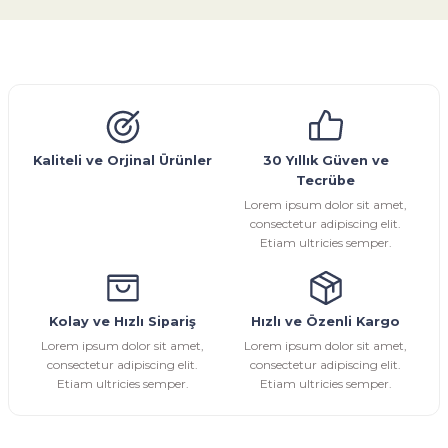
konularda yetersiz gördüğünüz noktaları öneri formunu
kullanarak tarafımıza iletebilirsiniz.
Görüş ve önerileriniz için teşekkür ederiz.
Glob Vana
Küresel Vana
Bıçaklı Vana
Kelebek Vana
Emniyet Ventili
Çekvalf
Pislik Tutucu
Kompansatör
Kondenstop
Ürün resmi kalitesiz, bozuk veya görüntülenemiyor.
Ürün açıklamasında eksik bilgiler bulunuyor.
Ürün bilgilerinde hatalar bulunuyor.
Kaliteli ve Orjinal Ürünler
30 Yıllık Güven ve
Tecrübe
Ürün fiyatı diğer sitelerden daha pahalı.
Lorem ipsum dolor sit amet,
Bu ürüne benzer farklı alternatifler olmalı.
consectetur adipiscing elit.
Etiam ultricies semper.
Kolay ve Hızlı Sipariş
Hızlı ve Özenli Kargo
Gönder
Lorem ipsum dolor sit amet,
Lorem ipsum dolor sit amet,
consectetur adipiscing elit.
consectetur adipiscing elit.
Etiam ultricies semper.
Etiam ultricies semper.