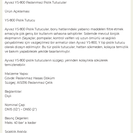
Ayvaz YS-800 Paslanmaz Pislik Tutucular
Ürün Açıklaması:
YS-800 Pislik Tutucu
Ayvaz YS-800 Pislik Tutucular, boru hatlarındaki yabancı maddeleri filtre etmek
amacıyla çok geniş bir kullanım sahasına sahiptirler. Sistemde mevcut birçok
ekipmanın (Sayaçlar, pompalar, kontrol valfleri vs) uzun ömürlü ve sağlıklı
çalışabilmesi için vazgeçilmez bir armatür olan Ayvaz YS-800, Y tip pislik tutucu
olarak dizayn edilmiştir. Bu tür pislik tutucular; hattan sökmeden, kolayca temizlik
ve bakım yapabilecek şekilde tasarlanmıştır.
Ayvaz YS-800 pislik tutucuların süzgeçi, yerinden kolaylıkla sökülerek
temizlenebilir.
Malzeme Yapısı:
Gövde: Paslanmaz Hassas Döküm
Süzgeç: AISI316 Paslanmaz Çelik
Bağlantılar:
Dişli
Nominal Çap:
DN15 (1/2”) – DN50 (2”)
Basınç Değerleri:
Maks. 40 bar’ a kadar
Sıcaklık Aralığı: