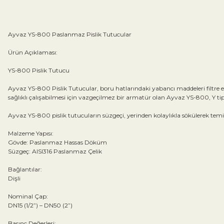
Ayvaz YS-800 Paslanmaz Pislik Tutucular
Ürün Açıklaması:
YS-800 Pislik Tutucu
Ayvaz YS-800 Pislik Tutucular, boru hatlarındaki yabancı maddeleri filtre 
sağlıklı çalışabilmesi için vazgeçilmez bir armatür olan Ayvaz YS-800, Y tip
Ayvaz YS-800 pislik tutucuların süzgeçi, yerinden kolaylıkla sökülerek temiz
Malzeme Yapısı:
Gövde: Paslanmaz Hassas Döküm
Süzgeç: AISI316 Paslanmaz Çelik
Bağlantılar:
Dişli
Nominal Çap:
DN15 (1/2”) – DN50 (2”)
Basınç Değerleri: