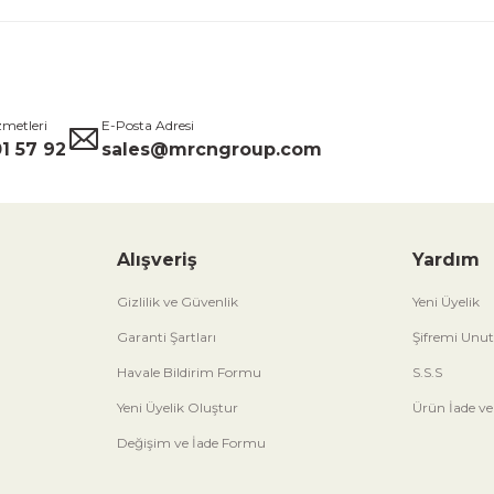
zmetleri
E-Posta Adresi
1 57 92
sales@mrcngroup.com
Alışveriş
Yardım
Gizlilik ve Güvenlik
Yeni Üyelik
Garanti Şartları
Şifremi Unu
Havale Bildirim Formu
S.S.S
Yeni Üyelik Oluştur
Ürün İade ve
Değişim ve İade Formu