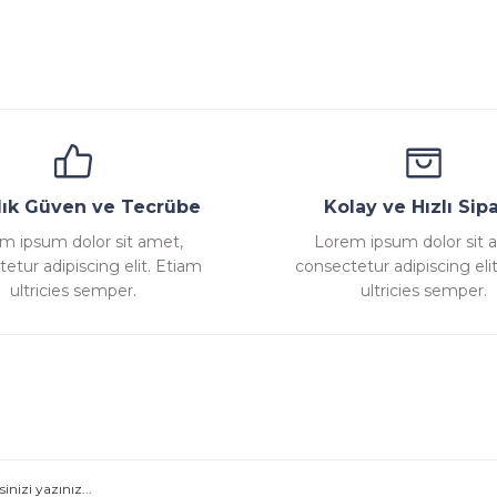
Yorum Yaz
ana
Emniyet Ventili
Çekvalf
Pislik Tutucu
Komp
llık Güven ve Tecrübe
Kolay ve Hızlı Sipa
m ipsum dolor sit amet,
Lorem ipsum dolor sit 
etur adipiscing elit. Etiam
consectetur adipiscing eli
Gönder
ultricies semper.
ultricies semper.