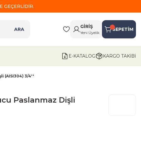
 GEÇERLİDİR.
GİRİŞ
ARA
SEPETİM
Yeni Üyelik
E-KATALOG
KARGO TAKİBİ
i (AISI304) 3/4''
ucu Paslanmaz Dişli