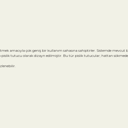
etmek amacıyla çok geniş bir kullanım sahasına sahiptirler. Sistemde mevcut 
 pislik tutucu olarak dizayn edilmiştir. Bu tür pislik tutucular; hattan sökmed
lenebilir.