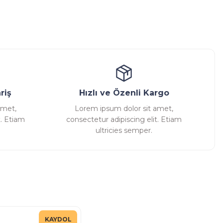
ansatör
Kondenstop
riş
Hızlı ve Özenli Kargo
amet,
Lorem ipsum dolor sit amet,
t. Etiam
consectetur adipiscing elit. Etiam
ultricies semper.
KAYDOL