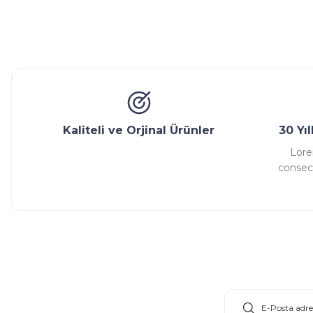
Ürün resmi kalitesiz, bozuk veya görüntülenemiyor.
Ürün açıklamasında eksik bilgiler bulunuyor.
Glob Vana
Küresel Vana
Bıçaklı Vana
Kelebek V
Ürün bilgilerinde hatalar bulunuyor.
Ürün fiyatı diğer sitelerden daha pahalı.
Bu ürüne benzer farklı alternatifler olmalı.
Kaliteli ve Orjinal Ürünler
30 Yı
Lore
consect
E-Bülten Aboneliği