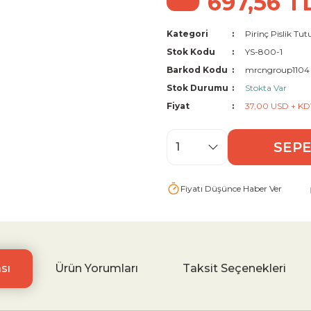
697,56 T
Kategori
Pirinç Pislik Tut
Stok Kodu
YS-800-1
Barkod Kodu
mrcngroup1104
Stok Durumu
Stokta Var
Fiyat
37,00 USD + KD
SEPE
Fiyatı Düşünce Haber Ver
sı
Ürün Yorumları
Taksit Seçenekleri