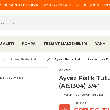
ÜZERİ KARGO BEDAVA
- KAMPANYA DAHİLİNDEKİ ÜRÜNLERDE
Ü ALETİ
POMPA
TESİSAT MALZEMELERİ
VANA
Pirinç Pislik Tutucu
Ayvaz Pislik Tutucu Paslanmaz Dişl
AYVAZ
Ayvaz Pislik Tut
(AISI304) 3/4''
Yorum Yap / Yorumları Oku
2.113,82 TL
%67