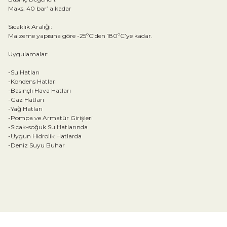
Maks. 40 bar’ a kadar
Sıcaklık Aralığı:
Malzeme yapısına göre -25ºC’den 180ºC’ye kadar.
Uygulamalar:
-Su Hatları
-Kondens Hatları
-Basınçlı Hava Hatları
-Gaz Hatları
-Yağ Hatları
-Pompa ve Armatür Girişleri
-Sıcak-soğuk Su Hatlarında
-Uygun Hidrolik Hatlarda
-Deniz Suyu Buhar
Bu ürünün fiyat bilgisi, resim, ürün açıklamalarında ve diğer konular
Görüş ve önerileriniz için teşekkür ederiz.