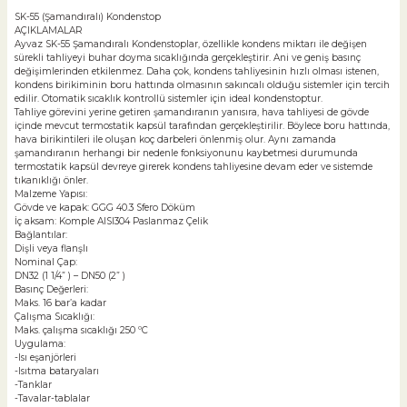
SK-55 (Şamandıralı) Kondenstop
AÇIKLAMALAR
Ayvaz SK-55 Şamandıralı Kondenstoplar, özellikle kondens miktarı ile değişen
sürekli tahliyeyi buhar doyma sıcaklığında gerçekleştirir. Ani ve geniş basınç
değişimlerinden etkilenmez. Daha çok, kondens tahliyesinin hızlı olması istenen,
kondens birikiminin boru hattında olmasının sakıncalı olduğu sistemler için tercih
edilir. Otomatik sıcaklık kontrollü sistemler için ideal kondenstoptur.
Tahliye görevini yerine getiren şamandıranın yanısıra, hava tahliyesi de gövde
içinde mevcut termostatik kapsül tarafından gerçekleştirilir. Böylece boru hattında,
hava birikintileri ile oluşan koç darbeleri önlenmiş olur. Aynı zamanda
şamandıranın herhangi bir nedenle fonksiyonunu kaybetmesi durumunda
termostatik kapsül devreye girerek kondens tahliyesine devam eder ve sistemde
tıkanıklığı önler.
Malzeme Yapısı:
Gövde ve kapak: GGG 40.3 Sfero Döküm
İç aksam: Komple AISI304 Paslanmaz Çelik
Bağlantılar:
Dişli veya flanşlı
Nominal Çap:
DN32 (1 1/4” ) – DN50 (2” )
Basınç Değerleri:
Maks. 16 bar’a kadar
Çalışma Sıcaklığı:
Maks. çalışma sıcaklığı 250 ºC
Uygulama:
-Isı eşanjörleri
-Isıtma bataryaları
-Tanklar
-Tavalar-tablalar