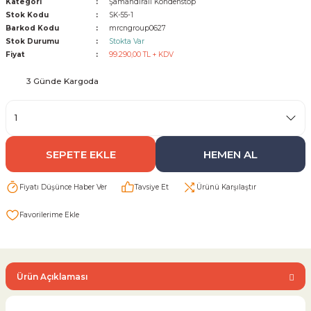
Kategori
Şamandıralı Kondenstop
Stok Kodu
SK-55-1
Barkod Kodu
mrcngroup0627
Sarı Çekvalf
Stok Durumu
Stokta Var
Fiyat
99.290,00 TL + KDV
ü Vana
Termo Çekvalf
3 Günde Kargoda
KÜRESEL VANA
NÖMATİK VANA
SEPETE EKLE
HEMEN AL
a
Fiyatı Düşünce Haber Ver
Tavsiye Et
Ürünü Karşılaştır
Ürün Açıklaması