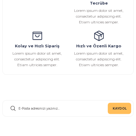
Tecrübe
Ürün fiyatı diğer sitelerden daha pahalı.
Lorem ipsum dolor sit amet,
Bu ürüne benzer farklı alternatifler olmalı.
consectetur adipiscing elit.
Etiam ultricies semper.
Kolay ve Hızlı Sipariş
Hızlı ve Özenli Kargo
Gönder
Lorem ipsum dolor sit amet,
Lorem ipsum dolor sit amet,
consectetur adipiscing elit.
consectetur adipiscing elit.
Etiam ultricies semper.
Etiam ultricies semper.
E-Bülten Aboneliği
KAYDOL