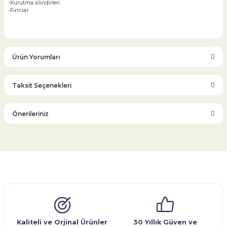
-Kurutma silindirleri
-Fırınlar
Ürün Yorumları
Taksit Seçenekleri
Bu ürüne ilk yorumu siz yapın!
Önerileriniz
Yorum Yaz
Bu ürünün fiyat bilgisi, resim, ürün açıklamalarında ve diğer
konularda yetersiz gördüğünüz noktaları öneri formunu
kullanarak tarafımıza iletebilirsiniz.
Görüş ve önerileriniz için teşekkür ederiz.
Glob Vana
Küresel Vana
Bıçaklı Vana
Kelebek Vana
Emniyet Ventili
Çekvalf
Pislik Tutucu
Kompansatör
Kondenstop
Ürün resmi kalitesiz, bozuk veya görüntülenemiyor.
Ürün açıklamasında eksik bilgiler bulunuyor.
Ürün bilgilerinde hatalar bulunuyor.
Kaliteli ve Orjinal Ürünler
30 Yıllık Güven ve