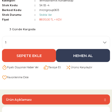
Kategori
Termodinamik Kondenstop
Stok Kodu
SK-55 -4
Barkod Kodu
mrcngroup0613
Sarı Çekvalf
Stok Durumu
Stokta Var
Fiyat
88.510,00 TL + KDV
ü Vana
Termo Çekvalf
3 Günde Kargoda
KÜRESEL VANA
NÖMATİK VANA
SEPETE EKLE
HEMEN AL
a
Fiyatı Düşünce Haber Ver
Tavsiye Et
Ürünü Karşılaştır
Ürün Açıklaması