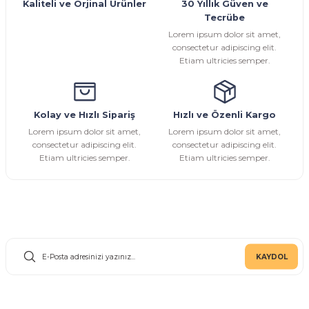
Kaliteli ve Orjinal Ürünler
30 Yıllık Güven ve
Tecrübe
Ürün fiyatı diğer sitelerden daha pahalı.
Lorem ipsum dolor sit amet,
Bu ürüne benzer farklı alternatifler olmalı.
consectetur adipiscing elit.
Etiam ultricies semper.
Kolay ve Hızlı Sipariş
Hızlı ve Özenli Kargo
Gönder
Lorem ipsum dolor sit amet,
Lorem ipsum dolor sit amet,
consectetur adipiscing elit.
consectetur adipiscing elit.
Etiam ultricies semper.
Etiam ultricies semper.
E-Bülten Aboneliği
KAYDOL