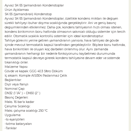
Ayvaz SK-55 Şamandıralı Kondenstoplar
Ürün Açıklaması
SK-55 (Şamandıralı) Kondenstop
Ayvaz SK-55 Şamandıralı Kondenstoplar, özellikle kondens miktarı ile değişen
sürekli tahliyeyi buhar doyma sıcaklığında gerçekleştirir. Ani ve geniş basınç
değişimlerinden etkilenmez. Daha çok, kondens tahliyesinin hızlı olması istenen,
kondens birikiminin boru hattında olmasının sakıncalı olduğu sistemler için tercih
edilir. Otomatik sıcaklık kontrollü sistemler için ideal kondenstoptur.
Tahliye görevini yerine getiren şamandıranın yanısıra, hava tahliyesi de gövde
içinde mevcut termostatik kapsül tarafından gerçekleştirilir. Böylece boru hattında,
hava birikintileri ile oluşan koç darbeleri önlenmiş olur. Aynı zamanda
şamandıranın herhangi bir nedenle fonksiyonunu kaybetmesi durumunda
termostatik kapsül devreye girerek kondens tahliyesine devam eder ve sistemde
tıkanıklığı önler.
Malzeme Yapısı:
Gövde ve kapak: GGG 40.3 Sfero Döküm
İç aksam: Komple AISI304 Paslanmaz Çelik
Bağlantılar:
Dişli veya flanşlı
Nominal Çap:
DN32 (1 1/4” ) – DN50 (2” )
Basınç Değerleri:
Maks. 16 bar’a kadar
Çalışma Sıcaklığı:
Maks. çalışma sıcaklığı 250 ºC
Uygulama:
-Isı eşanjörleri
-Isıtma bataryaları
-Tanklar