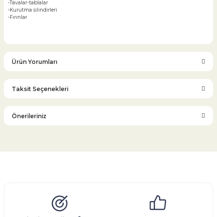
-Tavalar-tablalar
-Kurutma silindirleri
-Fırınlar
Ürün Yorumları
Taksit Seçenekleri
Bu ürüne ilk yorumu siz yapın!
Önerileriniz
Yorum Yaz
Bu ürünün fiyat bilgisi, resim, ürün açıklamalarında ve diğer
konularda yetersiz gördüğünüz noktaları öneri formunu
kullanarak tarafımıza iletebilirsiniz.
Görüş ve önerileriniz için teşekkür ederiz.
Glob Vana
Küresel Vana
Bıçaklı Vana
Kelebek Vana
Emniyet Ventili
Çekvalf
Pislik Tutucu
Kompansatör
Kondenstop
Ürün resmi kalitesiz, bozuk veya görüntülenemiyor.
Ürün açıklamasında eksik bilgiler bulunuyor.
Ürün bilgilerinde hatalar bulunuyor.