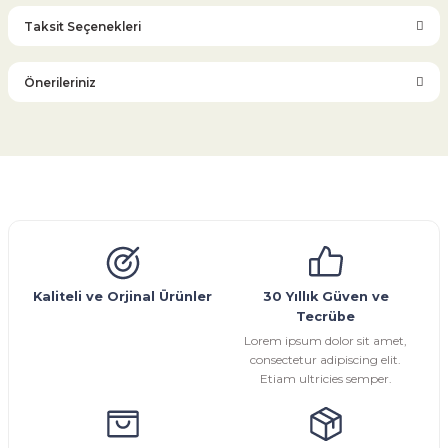
Taksit Seçenekleri
Bu ürüne ilk yorumu siz yapın!
Önerileriniz
Yorum Yaz
Bu ürünün fiyat bilgisi, resim, ürün açıklamalarında ve diğer
konularda yetersiz gördüğünüz noktaları öneri formunu
kullanarak tarafımıza iletebilirsiniz.
Görüş ve önerileriniz için teşekkür ederiz.
Glob Vana
Küresel Vana
Bıçaklı Vana
Kelebek Vana
Emniyet Ventili
Çekvalf
Pislik Tutucu
Kompansatör
Kondenstop
Ürün resmi kalitesiz, bozuk veya görüntülenemiyor.
Ürün açıklamasında eksik bilgiler bulunuyor.
Ürün bilgilerinde hatalar bulunuyor.
Kaliteli ve Orjinal Ürünler
30 Yıllık Güven ve
Tecrübe
Ürün fiyatı diğer sitelerden daha pahalı.
Lorem ipsum dolor sit amet,
Bu ürüne benzer farklı alternatifler olmalı.
consectetur adipiscing elit.
Etiam ultricies semper.