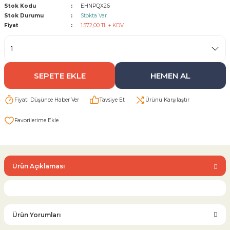
Stok Kodu
EHNPQX26
Stok Durumu
Stokta Var
Sarı Çekvalf
Fiyat
1.572,00 TL + KDV
ü Vana
Termo Çekvalf
SEPETE EKLE
HEMEN AL
KÜRESEL VANA
Fiyatı Düşünce Haber Ver
Tavsiye Et
Ürünü Karşılaştır
NÖMATİK VANA
a
Ürün Açıklaması
Ürün Yorumları