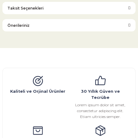
Taksit Seçenekleri
Bu ürüne ilk yorumu siz yapın!
Önerileriniz
Yorum Yaz
Bu ürünün fiyat bilgisi, resim, ürün açıklamalarında ve diğer
konularda yetersiz gördüğünüz noktaları öneri formunu
kullanarak tarafımıza iletebilirsiniz.
Görüş ve önerileriniz için teşekkür ederiz.
Glob Vana
Küresel Vana
Bıçaklı Vana
Kelebek Vana
Emniyet Ventili
Çekvalf
Pislik Tutucu
Kompansatör
Kondenstop
Ürün resmi kalitesiz, bozuk veya görüntülenemiyor.
Ürün açıklamasında eksik bilgiler bulunuyor.
Ürün bilgilerinde hatalar bulunuyor.
Kaliteli ve Orjinal Ürünler
30 Yıllık Güven ve
Tecrübe
Ürün fiyatı diğer sitelerden daha pahalı.
Lorem ipsum dolor sit amet,
Bu ürüne benzer farklı alternatifler olmalı.
consectetur adipiscing elit.
Etiam ultricies semper.