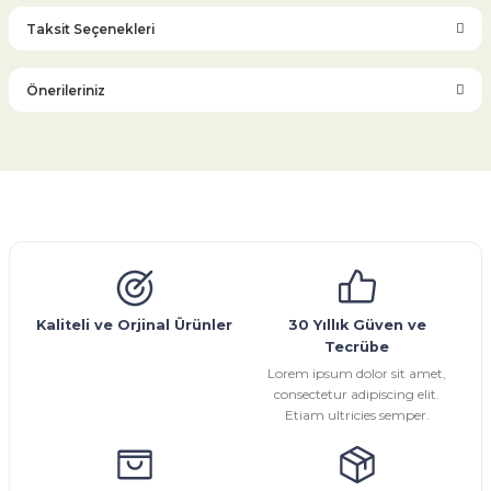
Taksit Seçenekleri
Bu ürüne ilk yorumu siz yapın!
Önerileriniz
Yorum Yaz
Bu ürünün fiyat bilgisi, resim, ürün açıklamalarında ve diğer
konularda yetersiz gördüğünüz noktaları öneri formunu
kullanarak tarafımıza iletebilirsiniz.
Görüş ve önerileriniz için teşekkür ederiz.
Glob Vana
Küresel Vana
Bıçaklı Vana
Kelebek Vana
Emniyet Ventili
Çekvalf
Pislik Tutucu
Kompansatör
Kondenstop
Ürün resmi kalitesiz, bozuk veya görüntülenemiyor.
Ürün açıklamasında eksik bilgiler bulunuyor.
Ürün bilgilerinde hatalar bulunuyor.
Kaliteli ve Orjinal Ürünler
30 Yıllık Güven ve
Tecrübe
Ürün fiyatı diğer sitelerden daha pahalı.
Lorem ipsum dolor sit amet,
Bu ürüne benzer farklı alternatifler olmalı.
consectetur adipiscing elit.
Etiam ultricies semper.