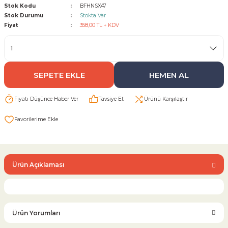
Stok Kodu
BFHNSX47
Stok Durumu
Stokta Var
Sarı Çekvalf
Fiyat
358,00 TL + KDV
ü Vana
Termo Çekvalf
SEPETE EKLE
HEMEN AL
KÜRESEL VANA
Fiyatı Düşünce Haber Ver
Tavsiye Et
Ürünü Karşılaştır
NÖMATİK VANA
a
Ürün Açıklaması
Ürün Yorumları