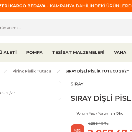
ÜZERİ KARGO BEDAVA
- KAMPANYA DAHİLİNDEKİ ÜRÜNLERDE
Ü ALETİ
POMPA
TESİSAT MALZEMELERİ
VANA
Pirinç Pislik Tutucu
SIRAY DİŞLİ PİSLİK TUTUCU 21/2''
SIRAY
SIRAY DİŞLİ PİSL
Yorum Yap / Yorumları Oku
4.286,40 TL
%52