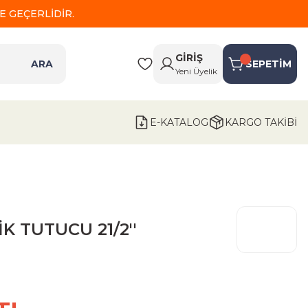
 GEÇERLİDİR.
GİRİŞ
ARA
SEPETİM
Yeni Üyelik
E-KATALOG
KARGO TAKİBİ
İK TUTUCU 21/2''