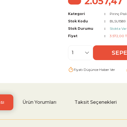
2.057,47
Kategori
Pirinç Pis
Stok Kodu
BLSU1589
Stok Durumu
Stokta Var
Fiyat
3.572,00 
SEPE
Fiyatı Düşünce Haber Ver
sı
Ürün Yorumları
Taksit Seçenekleri