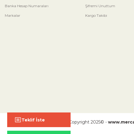
Banka Hesap Numaraları
Şifremi Unuttum
Markalar
Kargo Takibi
Teklif İste
Copyright 2025© -
www.merca