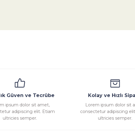
da yetersiz gördüğünüz noktaları öneri formunu kullanarak tarafımıza ile
Bu ürüne ilk yorumu siz yapın!
Yorum Yaz
ana
Emniyet Ventili
Çekvalf
Pislik Tutucu
Komp
llık Güven ve Tecrübe
Kolay ve Hızlı Sipa
m ipsum dolor sit amet,
Lorem ipsum dolor sit 
etur adipiscing elit. Etiam
consectetur adipiscing eli
Gönder
ultricies semper.
ultricies semper.