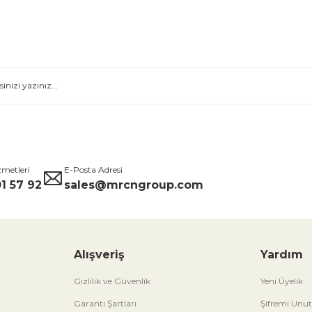
zmetleri
E-Posta Adresi
1 57 92
sales@mrcngroup.com
Alışveriş
Yardım
Gizlilik ve Güvenlik
Yeni Üyelik
Garanti Şartları
Şifremi Unu