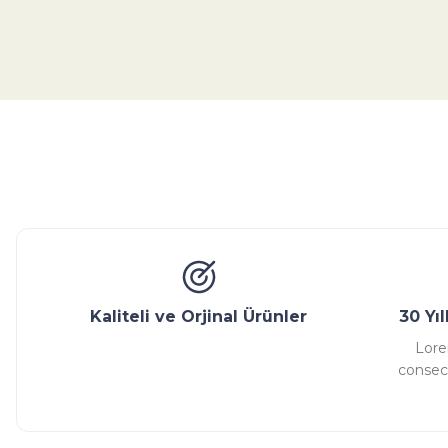
Bu ürünün fiyat bilgisi, resim, ürün açıklamalarında ve diğer konular
Görüş ve önerileriniz için teşekkür ederiz.
Ürün resmi kalitesiz, bozuk veya görüntülenemiyor.
Ürün açıklamasında eksik bilgiler bulunuyor.
Glob Vana
Küresel Vana
Bıçaklı Vana
Kelebek V
Ürün bilgilerinde hatalar bulunuyor.
Ürün fiyatı diğer sitelerden daha pahalı.
Bu ürüne benzer farklı alternatifler olmalı.
Kaliteli ve Orjinal Ürünler
30 Yı
Lore
consect