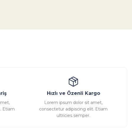
tebilirsiniz.
ansatör
Kondenstop
riş
Hızlı ve Özenli Kargo
amet,
Lorem ipsum dolor sit amet,
t. Etiam
consectetur adipiscing elit. Etiam
ultricies semper.