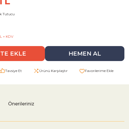
 TL
lik Tutucu
TL + KDV
TE EKLE
HEMEN AL
Tavsiye Et
Ürünü Karşılaştır
Önerileriniz