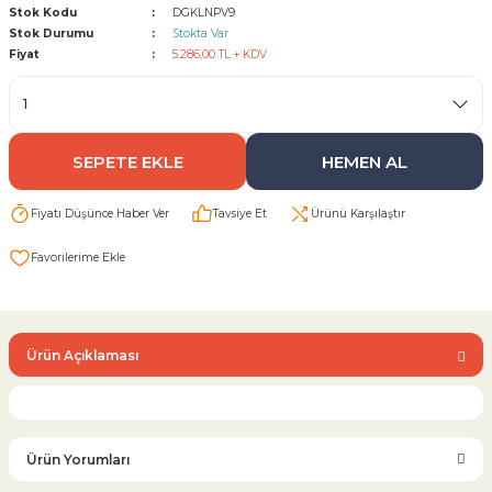
Stok Kodu
DGKLNPV9
Stok Durumu
Stokta Var
Sarı Çekvalf
Fiyat
5.286,00 TL + KDV
ü Vana
Termo Çekvalf
SEPETE EKLE
HEMEN AL
KÜRESEL VANA
Fiyatı Düşünce Haber Ver
Tavsiye Et
Ürünü Karşılaştır
NÖMATİK VANA
a
Ürün Açıklaması
Ürün Yorumları