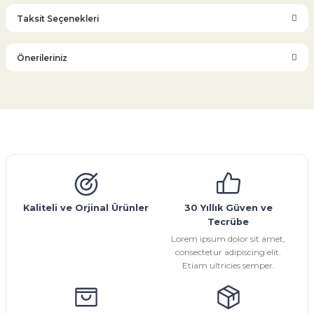
Taksit Seçenekleri
Bu ürüne ilk yorumu siz yapın!
Önerileriniz
Yorum Yaz
Bu ürünün fiyat bilgisi, resim, ürün açıklamalarında ve diğer
konularda yetersiz gördüğünüz noktaları öneri formunu
kullanarak tarafımıza iletebilirsiniz.
Görüş ve önerileriniz için teşekkür ederiz.
Glob Vana
Küresel Vana
Bıçaklı Vana
Kelebek Vana
Emniyet Ventili
Çekvalf
Pislik Tutucu
Kompansatör
Kondenstop
Ürün resmi kalitesiz, bozuk veya görüntülenemiyor.
Ürün açıklamasında eksik bilgiler bulunuyor.
Ürün bilgilerinde hatalar bulunuyor.
Kaliteli ve Orjinal Ürünler
30 Yıllık Güven ve
Tecrübe
Ürün fiyatı diğer sitelerden daha pahalı.
Lorem ipsum dolor sit amet,
Bu ürüne benzer farklı alternatifler olmalı.
consectetur adipiscing elit.
Etiam ultricies semper.