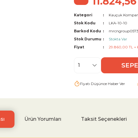
11.824,56
Kategori
Kauçuk Kompan
Stok Kodu
LKA-10-10
Barkod Kodu
mrcngroup057
Stok Durumu
Stokta Var
Fiyat
29.860,00 TL +
SEPE
Fiyatı Düşünce Haber Ver
sı
Ürün Yorumları
Taksit Seçenekleri