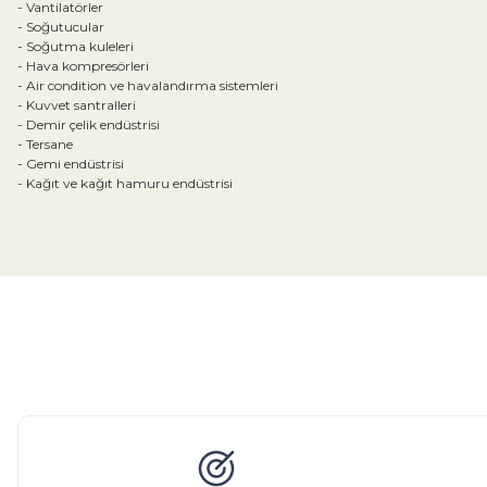
- Vantilatörler
- Soğutucular
- Soğutma kuleleri
- Hava kompresörleri
- Air condition ve havalandırma sistemleri
- Kuvvet santralleri
- Demir çelik endüstrisi
- Tersane
- Gemi endüstrisi
- Kağıt ve kağıt hamuru endüstrisi
Bu ürünün fiyat bilgisi, resim, ürün açıklamalarında ve diğer konular
Görüş ve önerileriniz için teşekkür ederiz.
Ürün resmi kalitesiz, bozuk veya görüntülenemiyor.
Ürün açıklamasında eksik bilgiler bulunuyor.
Glob Vana
Küresel Vana
Bıçaklı Vana
Kelebek V
Ürün bilgilerinde hatalar bulunuyor.
Ürün fiyatı diğer sitelerden daha pahalı.
Bu ürüne benzer farklı alternatifler olmalı.