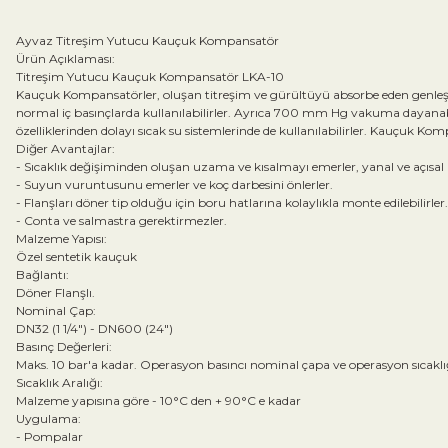
Ayvaz Titreşim Yutucu Kauçuk Kompansatör
Ürün Açıklaması:
Titreşim Yutucu Kauçuk Kompansatör LKA-10
Kauçuk Kompansatörler, oluşan titreşim ve gürültüyü absorbe eden genle
normal iç basınçlarda kullanılabilirler. Ayrıca 700 mm Hg vakuma dayanab
özelliklerinden dolayı sıcak su sistemlerinde de kullanılabilirler. Kauçuk Ko
Diğer Avantajlar:
- Sıcaklık değişiminden oluşan uzama ve kısalmayı emerler, yanal ve açısal h
- Suyun vuruntusunu emerler ve koç darbesini önlerler.
- Flanşları döner tip olduğu için boru hatlarına kolaylıkla monte edilebilirler
- Conta ve salmastra gerektirmezler.
Malzeme Yapısı:
Özel sentetik kauçuk
Bağlantı:
Döner Flanşlı.
Nominal Çap:
DN32 (1 1/4") - DN600 (24")
Basınç Değerleri:
Maks. 10 bar'a kadar. Operasyon basıncı nominal çapa ve operasyon sıcaklığ
Sıcaklık Aralığı:
Malzeme yapısına göre - 10°C den + 90°C e kadar
Uygulama:
- Pompalar