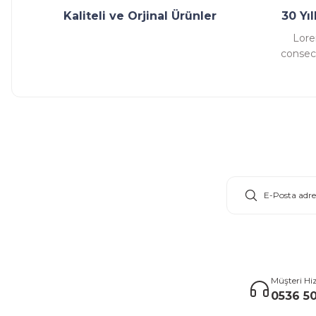
Kaliteli ve Orjinal Ürünler
30 Yı
Lore
consect
E-Bülten Aboneliği
Müşteri Hi
0536 50