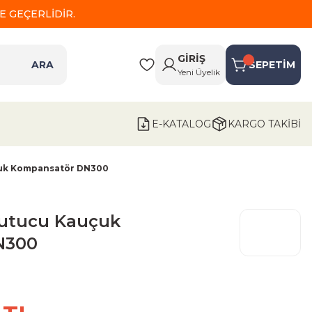
 GEÇERLİDİR.
GİRİŞ
ARA
SEPETİM
Yeni Üyelik
E-KATALOG
KARGO TAKİBİ
çuk Kompansatör DN300
Yutucu Kauçuk
N300