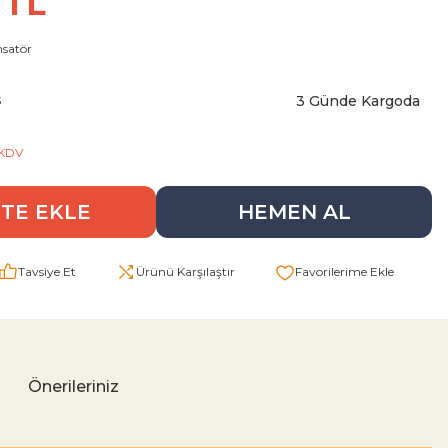
 TL
satör
3 Günde Kargoda
3
 KDV
TE EKLE
HEMEN AL
Tavsiye Et
Ürünü Karşılaştır
Önerileriniz