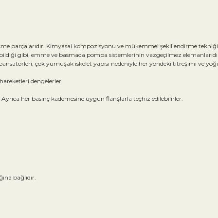
şme parçalarıdır. Kimyasal kompozisyonu ve mükemmel şekillendirme tekniği 
ildiği gibi, emme ve basmada pompa sistemlerinin vazgeçilmez elemanlarıdır. 
mpansatörleri, çok yumuşak iskelet yapısı nedeniyle her yöndeki titreşimi ve yoğ
areketleri dengelerler.
. Ayrıca her basınç kademesine uygun flanşlarla teçhiz edilebilirler.
ına bağlıdır.