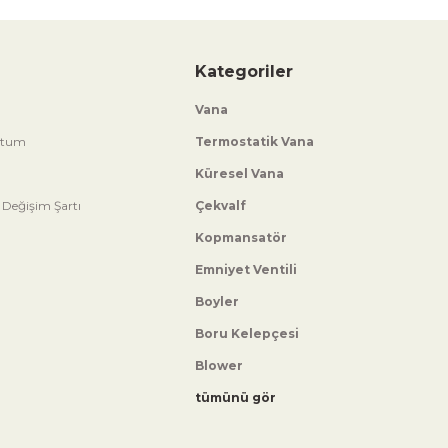
Kategoriler
Vana
ttum
Termostatik Vana
Küresel Vana
 Değişim Şartı
Çekvalf
Kopmansatör
Emniyet Ventili
Boyler
Boru Kelepçesi
Blower
tümünü gör