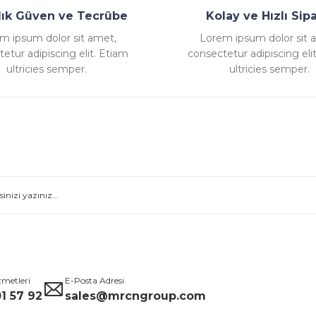
llık Güven ve Tecrübe
Kolay ve Hızlı Sipa
m ipsum dolor sit amet,
Lorem ipsum dolor sit 
etur adipiscing elit. Etiam
consectetur adipiscing eli
Gönder
ultricies semper.
ultricies semper.
zmetleri
E-Posta Adresi
1 57 92
sales@mrcngroup.com