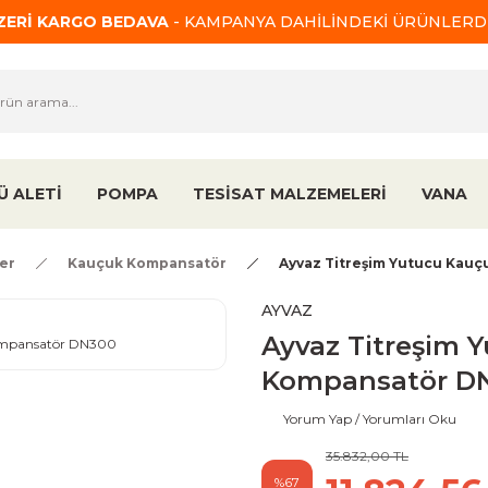
ÜZERİ KARGO BEDAVA
- KAMPANYA DAHİLİNDEKİ ÜRÜNLERDE
Ü ALETİ
POMPA
TESİSAT MALZEMELERİ
VANA
er
Kauçuk Kompansatör
Ayvaz Titreşim Yutucu Kau
AYVAZ
Ayvaz Titreşim 
Kompansatör D
Yorum Yap / Yorumları Oku
35.832,00 TL
%67