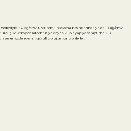
nedeniyle, 40 kg/cm2 üzerindeki patlama basınçlarında ya da 10 kg/cm2
Kauçuk Kompansatörler ısıya dayanıklı bir yapıya sahiptirler. Bu
un sesleri izole ederler, gürültü oluşumunu önlerler.