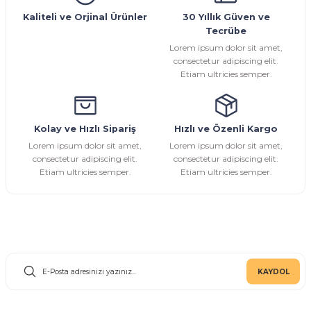
Ürün bilgilerinde hatalar bulunuyor.
Kaliteli ve Orjinal Ürünler
30 Yıllık Güven ve
Tecrübe
Ürün fiyatı diğer sitelerden daha pahalı.
Lorem ipsum dolor sit amet,
Bu ürüne benzer farklı alternatifler olmalı.
consectetur adipiscing elit.
Etiam ultricies semper.
Kolay ve Hızlı Sipariş
Hızlı ve Özenli Kargo
Gönder
Lorem ipsum dolor sit amet,
Lorem ipsum dolor sit amet,
consectetur adipiscing elit.
consectetur adipiscing elit.
Etiam ultricies semper.
Etiam ultricies semper.
E-Bülten Aboneliği
KAYDOL