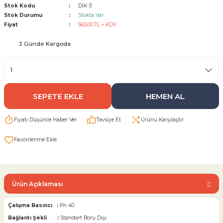
Stok Kodu
DİK-3
Stok Durumu
Stokta Var
Sarı Çekvalf
Fiyat
563,00 TL + KDV
3 Günde Kargoda
ü Vana
Termo Çekvalf
KÜRESEL VANA
SEPETE EKLE
HEMEN AL
NÖMATİK VANA
Fiyatı Düşünce Haber Ver
Tavsiye Et
Ürünü Karşılaştır
a
Ürün Açıklaması
Çalışma Basıncı :
Pn 40
Bağlantı Şekli :
Standart Boru Dişi