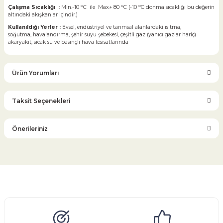
o
o
o
Çalışma Sıcaklığı :
Min.-10
C ile Max.+ 80
C (-10
C donma sıcaklığı bu değerin
altındaki akışkanlar içindir.)
Kullanıldığı Yerler :
Evsel, endüstriyel ve tarımsal alanlardaki ısıtma,
soğutma, havalandırma, şehir suyu şebekesi, çeşitli gaz (yanıcı gazlar hariç)
akaryakıt, sıcak su ve basınçlı hava tesisatlarında
Ürün Yorumları
Taksit Seçenekleri
Bu ürüne ilk yorumu siz yapın!
Önerileriniz
Yorum Yaz
Bu ürünün fiyat bilgisi, resim, ürün açıklamalarında ve diğer
konularda yetersiz gördüğünüz noktaları öneri formunu
kullanarak tarafımıza iletebilirsiniz.
Görüş ve önerileriniz için teşekkür ederiz.
Glob Vana
Küresel Vana
Bıçaklı Vana
Kelebek Vana
Emniyet Ventili
Çekvalf
Pislik Tutucu
Kompansatör
Kondenstop
Ürün resmi kalitesiz, bozuk veya görüntülenemiyor.
Ürün açıklamasında eksik bilgiler bulunuyor.