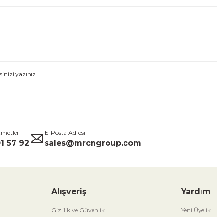
zmetleri
E-Posta Adresi
1 57 92
sales@mrcngroup.com
Alışveriş
Yardım
Gizlilik ve Güvenlik
Yeni Üyelik