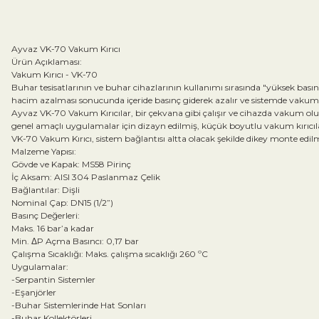
Ayvaz VK-70 Vakum Kırıcı
Ürün Açıklaması:
Vakum Kırıcı - VK-70
Buhar tesisatlarının ve buhar cihazlarının kullanımı sırasında "yüksek bas
hacim azalması sonucunda içeride basınç giderek azalır ve sistemde vakum
Ayvaz VK-70 Vakum Kırıcılar, bir çekvana gibi çalışır ve cihazda vakum ol
genel amaçlı uygulamalar için dizayn edilmiş, küçük boyutlu vakum kırıcıla
VK-70 Vakum Kırıcı, sistem bağlantısı altta olacak şekilde dikey monte edilm
Malzeme Yapısı:
Gövde ve Kapak: MS58 Pirinç
İç Aksam: AISI 304 Paslanmaz Çelik
Bağlantılar: Dişli
Nominal Çap: DN15 (1/2”)
Basınç Değerleri:
Maks. 16 bar’a kadar
Min. ΔP Açma Basıncı: 0,17 bar
Çalışma Sıcaklığı: Maks. çalışma sıcaklığı 260 ºC
Uygulamalar:
-Serpantin Sistemler
-Eşanjörler
-Buhar Sistemlerinde Hat Sonları
-Buhar Kollektörleri