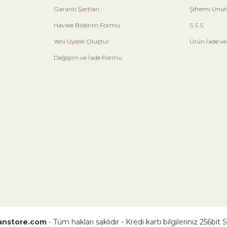
Garanti Şartları
Şifremi Unu
Havale Bildirim Formu
S.S.S
Yeni Üyelik Oluştur
Ürün İade ve
Değişim ve İade Formu
nstore.com
- Tüm hakları saklıdır - Kredi kartı bilgileriniz 256bit