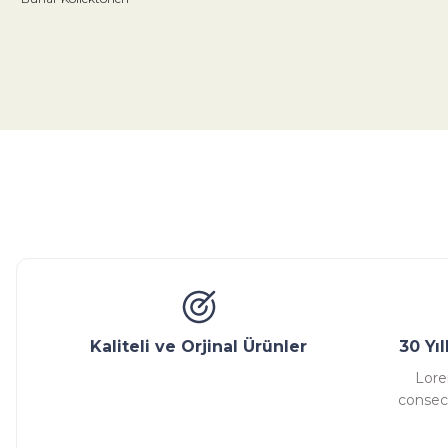
Bu ürünün fiyat bilgisi, resim, ürün açıklamalarında ve diğer konular
Görüş ve önerileriniz için teşekkür ederiz.
Ürün resmi kalitesiz, bozuk veya görüntülenemiyor.
Ürün açıklamasında eksik bilgiler bulunuyor.
Glob Vana
Küresel Vana
Bıçaklı Vana
Kelebek V
Ürün bilgilerinde hatalar bulunuyor.
Ürün fiyatı diğer sitelerden daha pahalı.
Bu ürüne benzer farklı alternatifler olmalı.
Kaliteli ve Orjinal Ürünler
30 Yı
Lore
consect