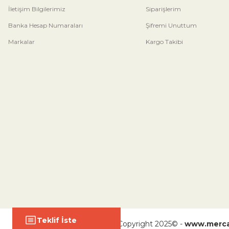
İletişim Bilgilerimiz
Siparişlerim
Banka Hesap Numaraları
Şifremi Unuttum
Markalar
Kargo Takibi
Teklif İste
Copyright 2025© -
www.merca