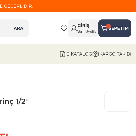
 GEÇERLİDİR.
GİRİŞ
ARA
SEPETİM
Yeni Üyelik
E-KATALOG
KARGO TAKİBİ
inç 1/2''