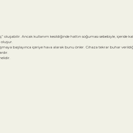
ınç” oluşabilir. Ancak kullanım kesildiğinde hattın soğuması sebebiyle, içeri
 oluşur.
uşmaya başlayınca içeriye hava alarak bunu önler. Cihaza tekrar buhar veril
rdır.
elidir.