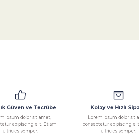
da yetersiz gördüğünüz noktaları öneri formunu kullanarak tarafımıza ile
Bu ürüne ilk yorumu siz yapın!
Yorum Yaz
ana
Emniyet Ventili
Çekvalf
Pislik Tutucu
Komp
llık Güven ve Tecrübe
Kolay ve Hızlı Sipa
m ipsum dolor sit amet,
Lorem ipsum dolor sit 
etur adipiscing elit. Etiam
consectetur adipiscing eli
Gönder
ultricies semper.
ultricies semper.