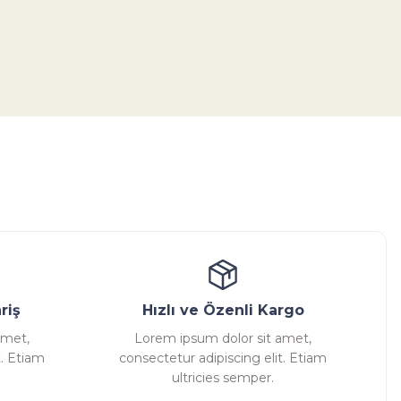
tebilirsiniz.
ansatör
Kondenstop
riş
Hızlı ve Özenli Kargo
amet,
Lorem ipsum dolor sit amet,
t. Etiam
consectetur adipiscing elit. Etiam
ultricies semper.