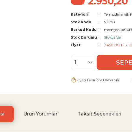
2.950,20
Kategori
Termodinamik 
Stok Kodu
VK-70
Barkod Kodu
mrcngroup0619
Stok Durumu
Stokta Var
Fiyat
7.450,00 TL + 
SEPE
Fiyatı Düşünce Haber Ver
sı
Ürün Yorumları
Taksit Seçenekleri