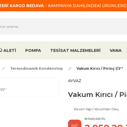
ÜZERİ KARGO BEDAVA
- KAMPANYA DAHİLİNDEKİ ÜRÜNLERDE
Ü ALETİ
POMPA
TESİSAT MALZEMELERİ
VANA
Termodinamik Kondenstop
Vakum Kırıcı / Pirinç 1/2''
AYVAZ
Vakum Kırıcı / Pir
Yorum Yap / Yorumları Oku
8.940,00 TL
%67