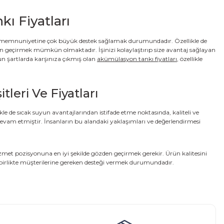
ı Fiyatları
eri memnuniyetine çok büyük destek sağlamak durumundadır. Özellikle de
zden geçirmek mümkün olmaktadır. İşinizi kolaylaştırıp size avantaj sağlayan
n şartlarda karşınıza çıkmış olan
akümülasyon tankı fiyatları
, özellikle
leri Ve Fiyatları
kle de sıcak suyun avantajlarından istifade etme noktasında, kaliteli ve
vam etmiştir. İnsanların bu alandaki yaklaşımları ve değerlendirmesi
izmet pozisyonuna en iyi şekilde gözden geçirmek gerekir. Ürün kalitesini
a birlikte müşterilerine gereken desteği vermek durumundadır.