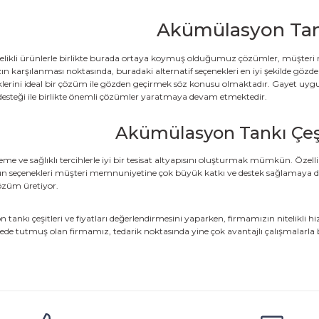
Akümülasyon Tank
nitelikli ürünlerle birlikte burada ortaya koymuş olduğumuz çözümler, müşt
ızın karşılanması noktasında, buradaki alternatif seçenekleri en iyi şekilde gö
lerini ideal bir çözüm ile gözden geçirmek söz konusu olmaktadır. Gayet uygu
esteği ile birlikte önemli çözümler yaratmaya devam etmektedir.
Akümülasyon Tankı Çeşit
eme ve sağlıklı tercihlerle iyi bir tesisat altyapısını oluşturmak mümkün. Özelli
ün seçenekleri müşteri memnuniyetine çok büyük katkı ve destek sağlamaya de
özüm üretiyor.
tankı çeşitleri ve fiyatları değerlendirmesini yaparken, firmamızın nitelikli h
viyede tutmuş olan firmamız, tedarik noktasında yine çok avantajlı çalışmalarl