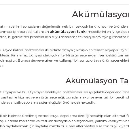
Akümülasyo
isatının verimli sonuçlarını değerlendirmek için pek çok farklı unsur ve üründ
lanması için burada kullanılan
akümülasyon tankı
modellerini en iyi şekilde
erde, ısı gerektiren prosesler için suyu depolama teknolojisi devreye girmektedir
 düzeyde kaliteli malzemeler ile birlikte ortaya çıkmış olan tesisat altyapısı,
edir. Firmamız bünyesindeki çok nitelikli ürün seçenekleri, yeri geldiği zama
muştur. Burada devreye giren ve kullanışlı bir sonuç ortaya ürün seçenekler
ır.
Akümülasyon Tan
sat altyapısı ve bu altyapıyı destekleyen malzemeleri en iyi şekilde değerlendir
asitesi ile hizmet veren ürün seçeneği, burada makul ve avantajlı bir tercih 
sinde avantajlı depolama sistemi gözler önüne gelmektedir.
kli bir biçimde üretilmiş ve sıcak suyu depolama özelliğine sahip olan alternat
llarında malzeme kalitesi üst düzeyde olan seçenekler, yalıtım kabiliyeti ve sı
n faydalanmak için sayfalarımızda bulunan alternatifler size çok büyük yard