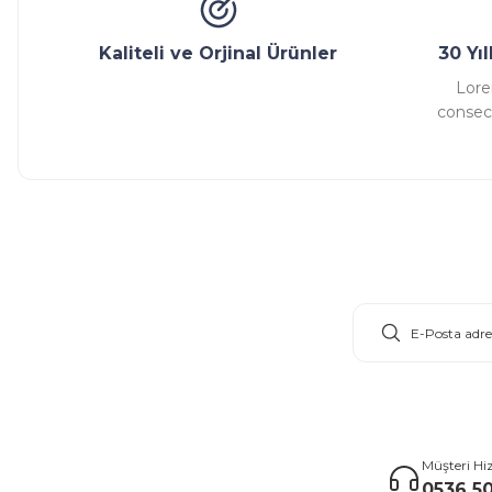
Kaliteli ve Orjinal Ürünler
30 Yı
Lore
consect
E-Bülten Aboneliği
Müşteri Hi
0536 50