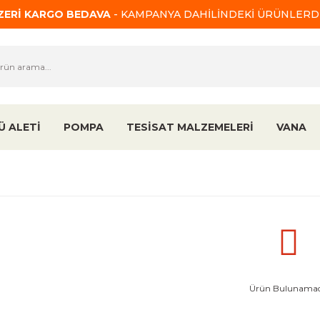
ÜZERİ KARGO BEDAVA
- KAMPANYA DAHİLİNDEKİ ÜRÜNLERDE
Ü ALETİ
POMPA
TESİSAT MALZEMELERİ
VANA
Ürün Bulunamad