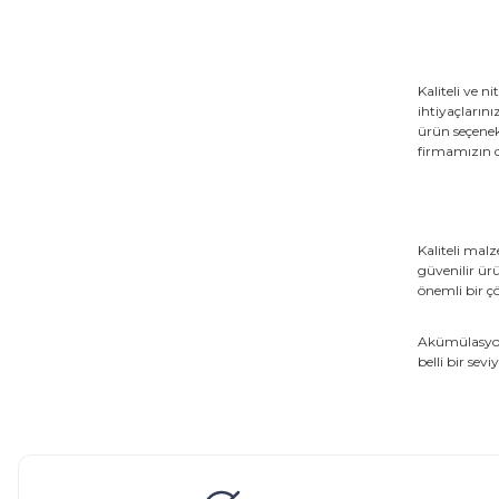
Kaliteli ve 
ihtiyaçların
ürün seçenek
firmamızın d
Kaliteli malz
güvenilir ür
önemli bir ç
Akümülasyon 
belli bir se