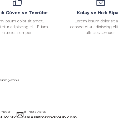
llık Güven ve Tecrübe
Kolay ve Hızlı Sipa
m ipsum dolor sit amet,
Lorem ipsum dolor sit 
etur adipiscing elit. Etiam
consectetur adipiscing eli
ultricies semper.
ultricies semper.
zmetleri
E-Posta Adresi
1 57 92
sales@mrcngroup.com