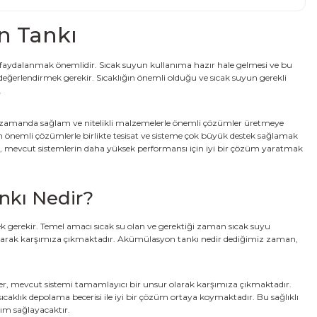
n Tankı
en faydalanmak önemlidir. Sıcak suyun kullanıma hazır hale gelmesi ve bu
 değerlendirmek gerekir. Sıcaklığın önemli olduğu ve sıcak suyun gerekli
.
 aynı zamanda sağlam ve nitelikli malzemelerle önemli çözümler üretmeye
n önemli çözümlerle birlikte tesisat ve sisteme çok büyük destek sağlamak
i, mevcut sistemlerin daha yüksek performansı için iyi bir çözüm yaratmak
kı Nedir?
mek gerekir. Temel amacı sıcak su olan ve gerektiği zaman sıcak suyu
olarak karşımıza çıkmaktadır.
Akümülasyon tankı nedir
dediğimiz zaman,
ifler, mevcut sistemi tamamlayıcı bir unsur olarak karşımıza çıkmaktadır.
caklık depolama becerisi ile iyi bir çözüm ortaya koymaktadır. Bu sağlıklı
ım sağlayacaktır.