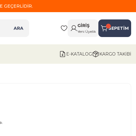
 GEÇERLİDİR.
GİRİŞ
ARA
SEPETİM
Yeni Üyelik
E-KATALOG
KARGO TAKİBİ
ı.