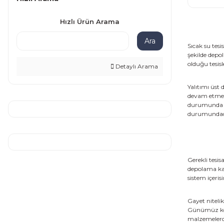
Hızlı Ürün Arama
Ara
Sıcak su tes
şekilde depo
olduğu tesisl
Detaylı Arama
Yalıtımı üst
devam etmekt
durumunda ol
durumundad
Gerekli tesi
depolama kap
sistem içeri
Gayet niteli
Günümüz koşu
malzemelerde