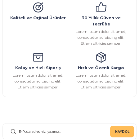
Sarı Çekvalf
Kaliteli ve Orjinal Ürünler
30 Yıllık Güven ve
Tecrübe
ü Vana
Termo Çekvalf
Lorem ipsum dolor sit amet,
consectetur adipiscing elit.
Etiam ultricies semper.
KÜRESEL VANA
NÖMATİK VANA
Kolay ve Hızlı Sipariş
Hızlı ve Özenli Kargo
Lorem ipsum dolor sit amet,
Lorem ipsum dolor sit amet,
a
consectetur adipiscing elit.
consectetur adipiscing elit.
Etiam ultricies semper.
Etiam ultricies semper.
E-Bülten Aboneliği
KAYDOL