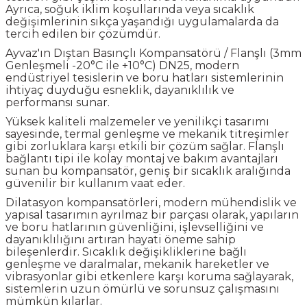
Ayrıca, soğuk iklim koşullarında veya sıcaklık
değişimlerinin sıkça yaşandığı uygulamalarda da
tercih edilen bir çözümdür.
Ayvaz'ın Dıştan Basınçlı Kompansatörü / Flanşlı (3mm
Genleşmeli -20°C ile +10°C) DN25, modern
endüstriyel tesislerin ve boru hatları sistemlerinin
ihtiyaç duyduğu esneklik, dayanıklılık ve
performansı sunar.
Yüksek kaliteli malzemeler ve yenilikçi tasarımı
sayesinde, termal genleşme ve mekanik titreşimler
gibi zorluklara karşı etkili bir çözüm sağlar. Flanşlı
bağlantı tipi ile kolay montaj ve bakım avantajları
sunan bu kompansatör, geniş bir sıcaklık aralığında
güvenilir bir kullanım vaat eder.
Dilatasyon kompansatörleri, modern mühendislik ve
yapısal tasarımın ayrılmaz bir parçası olarak, yapıların
ve boru hatlarının güvenliğini, işlevselliğini ve
dayanıklılığını artıran hayati öneme sahip
bileşenlerdir. Sıcaklık değişikliklerine bağlı
genleşme ve daralmalar, mekanik hareketler ve
vibrasyonlar gibi etkenlere karşı koruma sağlayarak,
sistemlerin uzun ömürlü ve sorunsuz çalışmasını
mümkün kılarlar.