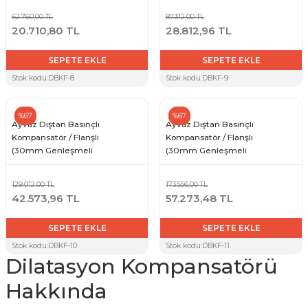
62.760,00 TL
87.312,00 TL
20.710,80 TL
28.812,96 TL
SEPETE EKLE
SEPETE EKLE
Stok kodu:
DBKF-8
Stok kodu:
DBKF-9
%67
%67
Ayvaz Dıştan Basınçlı
Ayvaz Dıştan Basınçlı
Kompansatör / Flanşlı
Kompansatör / Flanşlı
(30mm Genleşmeli
(30mm Genleşmeli
-20+10) DN250
-20+10) DN300
129.012,00 TL
173.556,00 TL
42.573,96 TL
57.273,48 TL
SEPETE EKLE
SEPETE EKLE
Stok kodu:
DBKF-10
Stok kodu:
DBKF-11
Dilatasyon Kompansatörü
Hakkında