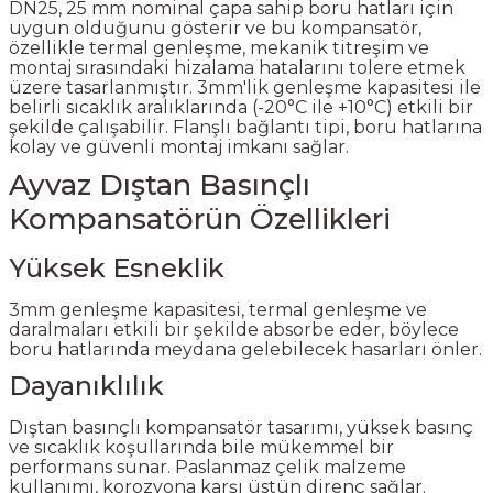
DN25, 25 mm nominal çapa sahip boru hatları için
uygun olduğunu gösterir ve bu kompansatör,
özellikle termal genleşme, mekanik titreşim ve
montaj sırasındaki hizalama hatalarını tolere etmek
üzere tasarlanmıştır. 3mm'lik genleşme kapasitesi ile
belirli sıcaklık aralıklarında (-20°C ile +10°C) etkili bir
şekilde çalışabilir. Flanşlı bağlantı tipi, boru hatlarına
kolay ve güvenli montaj imkanı sağlar.
Ayvaz Dıştan Basınçlı
Kompansatörün Özellikleri
Yüksek Esneklik
3mm genleşme kapasitesi, termal genleşme ve
daralmaları etkili bir şekilde absorbe eder, böylece
boru hatlarında meydana gelebilecek hasarları önler.
Dayanıklılık
Dıştan basınçlı kompansatör tasarımı, yüksek basınç
ve sıcaklık koşullarında bile mükemmel bir
performans sunar. Paslanmaz çelik malzeme
kullanımı, korozyona karşı üstün direnç sağlar.