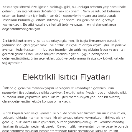
Isıtıcılar çok önemli özelliğe sahip olduğu gibi, bulunduğu ortamın yaşanacak hale
getiren ürün seçeneklerini değerlendirmek çok önemli. Nem ve rutubet bulunan
Sarı Çekvalf
ortamları kurutmak için kullanılan ürün seçeneklerinin yanı sıra toplu olarak
insanların bulunduğu ortamı ısıtmak yine önemli bir görev ve sonuç ortaya
koymaktadır. Bu gibi koşullarda kaliteli ürün yelpazesini en iyi standartlarda
değerlendirmek gerekiyor.
ü Vana
Termo Çekvalf
Elektrikli ısıtıcı
en iyi şartlarda ortaya çıkarken, ilk başta firmamızın buradaki
KÜRESEL VANA
yatırımcı sonuçları gayet makul ve nitelikli bir çözüm ortaya koymuştur. Başarılı ve
avantajlı tedarik sisteminin burada insanlar için sağlamış olduğu fayda ve avantajı
görmek gerekir. Özellikle de müşteri memnuniyetini uygun pozisyonda
değerlendirdiğiniz ürün seçenekleri, gücü ve performansı ile size çok büyük katkılar
NÖMATİK VANA
sağlayacaktır.
Elektrikli Isıtıcı Fiyatları
a
Üstlendiği görev ve mekanik yapısı ile olağanüstü avantajları gösteren ürün
seçenekleri, fiyat olarak da dikkat çekiyor.
Elektrikli ısıtıcı fiyatları
uygun olduğu gibi,
buradaki ürün yelpazesini kesinlikle müşteri memnuniyeti yönünde bir avantaj
olarak değerlendirmek söz konusu olmaktadır.
İşinde başarılı olan ve çalışmaları ile birlikte örnek olan firmamızın ürün çözümleri,
pek çok noktada insanlar için sağlıklı bir sonucu ortaya koymaktadır. İhtiyaç olarak
gördüğünüz kaliteli ürün çeşitlerini, burada yaratmış olduğu mükemmel avantaj
fırsatları ile gözden geçirmek gerekir. Gayet nitelikli ve avantajlı bir yelpaze ile burada
değerlendirme sonuçları insanlar tarafından takdir görmüş ve kabul edilmiştir.