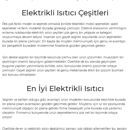
Elektrikli Isıtıcı Çeşitleri
Pek çok farklı model ve seçenek olmakla birlikte tekerlekli mobil seçenekler, sabit
seçenekler ve fanlı modeller burada göreceği çıkmıştır. Elektrik enerjisinin verimliliğini
anlama noktasında
elektrikli ısıtıcı çeşitleri
çok geniş bir yelpaze ve kategori
oluşturmaya devam ediyor. İnsanlar için gayet sağlıklı koşullarda ürün seçenekleri
burada ön plana çıkmıştır. En başta da müşteri memnuniyeti için geniş ve avantajlı
bir perspektifi buradaki mükemmel fırsatlarla gözden geçirmek gerekir.
Son derece sağlıklı bir biçimde karşınıza çıkmış olan ürün çözümleri, muazzam bir
çeşitliliğin önemli karşılığını göstermektedir. Özellikle de bu alanda geçmişten
bugüne yapılan yatırımlarla birlikte, ısıtıcı konusunda önemli çözümler ortaya
çıkmıştır. Gayet sağlıklı ürün çeşitleri ile geniş mekânlarda etkili bir çözüm bulmak
söz konusu olmaktadır.
En İyi Elektrikli Isıtıcı
Sağlıklı ve kaliteli olduğu gibi, avantajlı ürün modelleri konusunda kesinlikle burada
ön plana çıkan avantajları gözden geçirmek gerekir. Müşterisi için iyi bir pozisyonda
memnuniyet ölçeğini ön plana getiren firma hassasiyeti yine burada size yardımcı
olacaktır. Firmamız bünyesinde ürün seçeneklerimiz çok net bir biçimde ortaya
çıkıyor.
Özellikle de
en iyi elektrikli ısıtıcı
dediğimiz zaman, çok iddialı alternatifleri bu zengin