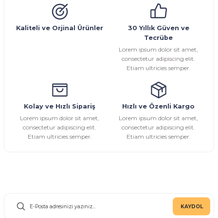
Sarı Çekvalf
Kaliteli ve Orjinal Ürünler
30 Yıllık Güven ve
Tecrübe
ü Vana
Termo Çekvalf
Lorem ipsum dolor sit amet,
consectetur adipiscing elit.
Etiam ultricies semper.
KÜRESEL VANA
NÖMATİK VANA
Kolay ve Hızlı Sipariş
Hızlı ve Özenli Kargo
Lorem ipsum dolor sit amet,
Lorem ipsum dolor sit amet,
a
consectetur adipiscing elit.
consectetur adipiscing elit.
Etiam ultricies semper.
Etiam ultricies semper.
E-Bülten Aboneliği
KAYDOL