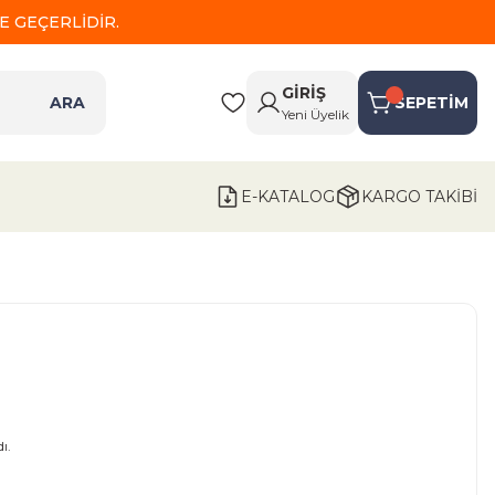
 GEÇERLİDİR.
GİRİŞ
ARA
SEPETİM
Yeni Üyelik
E-KATALOG
KARGO TAKİBİ
ı.