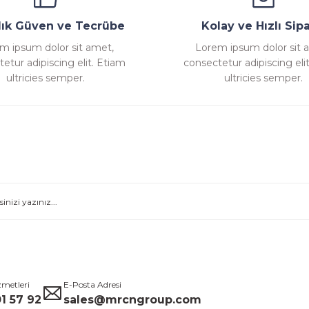
llık Güven ve Tecrübe
Kolay ve Hızlı Sipa
m ipsum dolor sit amet,
Lorem ipsum dolor sit 
etur adipiscing elit. Etiam
consectetur adipiscing eli
ultricies semper.
ultricies semper.
zmetleri
E-Posta Adresi
1 57 92
sales@mrcngroup.com