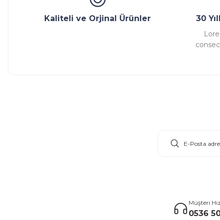
Kaliteli ve Orjinal Ürünler
30 Yı
Lore
consect
E-Bülten Aboneliği
Müşteri Hi
0536 50