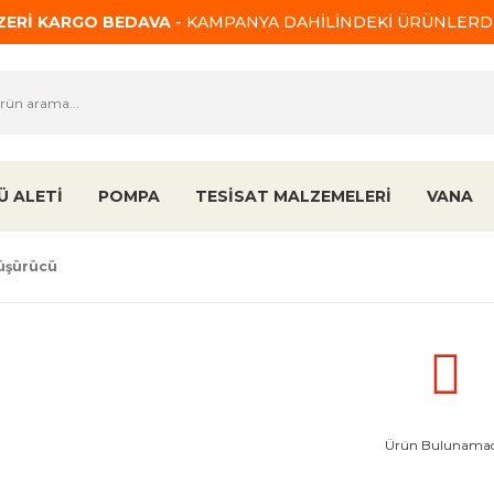
ÜZERİ KARGO BEDAVA
- KAMPANYA DAHİLİNDEKİ ÜRÜNLERDE
Ü ALETİ
POMPA
TESİSAT MALZEMELERİ
VANA
üşürücü
Ürün Bulunamad