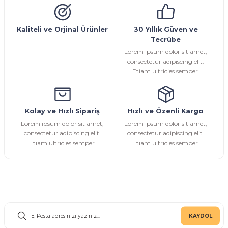
Sarı Çekvalf
Kaliteli ve Orjinal Ürünler
30 Yıllık Güven ve
Tecrübe
ü Vana
Termo Çekvalf
Lorem ipsum dolor sit amet,
consectetur adipiscing elit.
Etiam ultricies semper.
KÜRESEL VANA
NÖMATİK VANA
Kolay ve Hızlı Sipariş
Hızlı ve Özenli Kargo
Lorem ipsum dolor sit amet,
Lorem ipsum dolor sit amet,
a
consectetur adipiscing elit.
consectetur adipiscing elit.
Etiam ultricies semper.
Etiam ultricies semper.
E-Bülten Aboneliği
KAYDOL