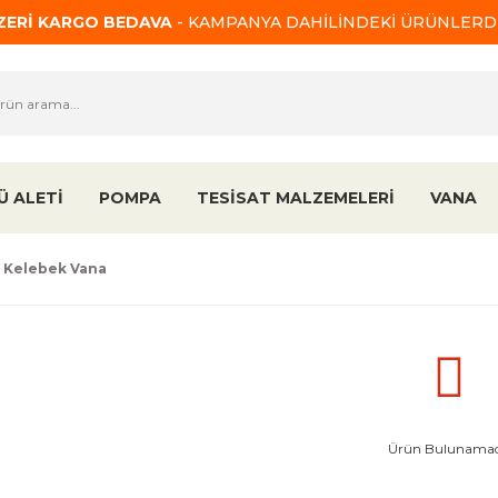
ÜZERİ KARGO BEDAVA
- KAMPANYA DAHİLİNDEKİ ÜRÜNLERDE
Ü ALETİ
POMPA
TESİSAT MALZEMELERİ
VANA
ı Kelebek Vana
Ürün Bulunamad