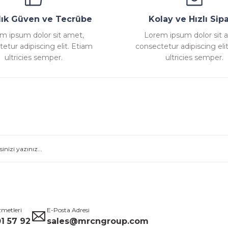
llık Güven ve Tecrübe
Kolay ve Hızlı Sipa
m ipsum dolor sit amet,
Lorem ipsum dolor sit 
etur adipiscing elit. Etiam
consectetur adipiscing eli
ultricies semper.
ultricies semper.
zmetleri
E-Posta Adresi
1 57 92
sales@mrcngroup.com