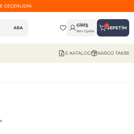
 GEÇERLİDİR.
GİRİŞ
ARA
SEPETİM
Yeni Üyelik
E-KATALOG
KARGO TAKİBİ
ı.