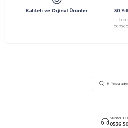
Kaliteli ve Orjinal Ürünler
30 Yı
Lore
consect
E-Bülten Aboneliği
Müşteri Hi
0536 50