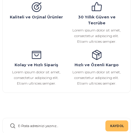
Sarı Çekvalf
Kaliteli ve Orjinal Ürünler
30 Yıllık Güven ve
Tecrübe
ü Vana
Termo Çekvalf
Lorem ipsum dolor sit amet,
consectetur adipiscing elit.
Etiam ultricies semper.
KÜRESEL VANA
NÖMATİK VANA
Kolay ve Hızlı Sipariş
Hızlı ve Özenli Kargo
Lorem ipsum dolor sit amet,
Lorem ipsum dolor sit amet,
a
consectetur adipiscing elit.
consectetur adipiscing elit.
Etiam ultricies semper.
Etiam ultricies semper.
E-Bülten Aboneliği
KAYDOL