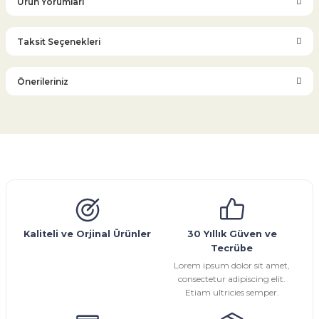
Ürün Yorumları
Taksit Seçenekleri
Bu ürüne ilk yorumu siz yapın!
Önerileriniz
Yorum Yaz
Bu ürünün fiyat bilgisi, resim, ürün açıklamalarında ve diğer
konularda yetersiz gördüğünüz noktaları öneri formunu
kullanarak tarafımıza iletebilirsiniz.
Görüş ve önerileriniz için teşekkür ederiz.
Glob Vana
Küresel Vana
Bıçaklı Vana
Kelebek Vana
Emniyet Ventili
Çekvalf
Pislik Tutucu
Kompansatör
Kondenstop
Ürün resmi kalitesiz, bozuk veya görüntülenemiyor.
Ürün açıklamasında eksik bilgiler bulunuyor.
Ürün bilgilerinde hatalar bulunuyor.
Kaliteli ve Orjinal Ürünler
30 Yıllık Güven ve
Tecrübe
Ürün fiyatı diğer sitelerden daha pahalı.
Lorem ipsum dolor sit amet,
Bu ürüne benzer farklı alternatifler olmalı.
consectetur adipiscing elit.
Etiam ultricies semper.