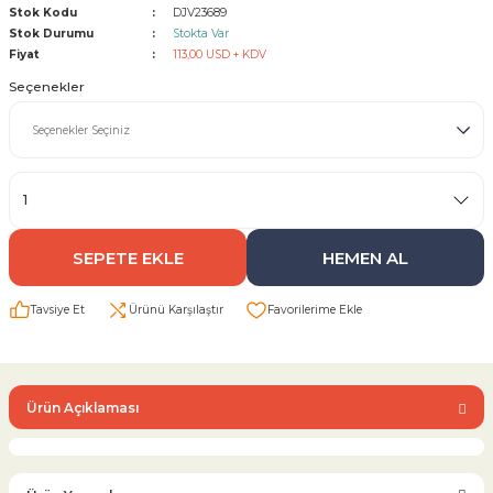
Stok Kodu
DJV23689
Stok Durumu
Stokta Var
Sarı Çekvalf
Fiyat
113,00 USD + KDV
Seçenekler
ü Vana
Termo Çekvalf
KÜRESEL VANA
NÖMATİK VANA
SEPETE EKLE
HEMEN AL
a
Tavsiye Et
Ürünü Karşılaştır
Ürün Açıklaması