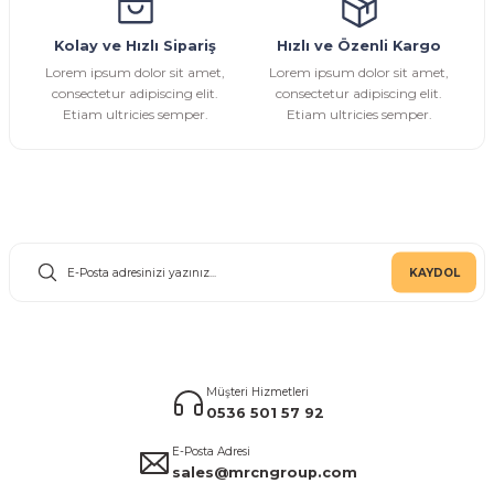
Kolay ve Hızlı Sipariş
Hızlı ve Özenli Kargo
Gönder
Lorem ipsum dolor sit amet,
Lorem ipsum dolor sit amet,
consectetur adipiscing elit.
consectetur adipiscing elit.
Etiam ultricies semper.
Etiam ultricies semper.
E-Bülten Aboneliği
KAYDOL
Müşteri Hizmetleri
0536 501 57 92
E-Posta Adresi
sales@mrcngroup.com