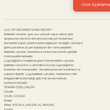
Ürün Açıklama
LUG TİP KELEBEK VANA NEDİR?
Kelebek vanalar; gaz, sıvı, parçalı veya viskoz gibi
akışkanları kontrol altında tutmak için kullanılan
kompakt yapılı, sızdırmazlık sağlayan ve diğer vanalara
göre çok daha az yer kaplayan bir vana çeşididir.
Kelebek vanalar, tesisatlara ve borulara farklı şekilde
montaj edilmektedir.
Lug bağlantı modeline göre monte edilen vanalar,
kelebek vanaların u zerinde bulunan lug bağlantı
kulakları ile monte edilir. Vanada bulunan kulakların iç
yapıları dişlidir. Lug kelebek vanaları, tesisatların her
bölgesinde kullanıldığı gibi hat sonlarında da
kullanılmaktadır.
TEKNİK ÖZELLİKLER
Gövde
GG25, GGG40
Klape
Nikel, AISI 304, AISI 316, AL-BRONZ
Conta