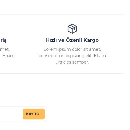
ansatör
Kondenstop
riş
Hızlı ve Özenli Kargo
amet,
Lorem ipsum dolor sit amet,
t. Etiam
consectetur adipiscing elit. Etiam
ultricies semper.
KAYDOL