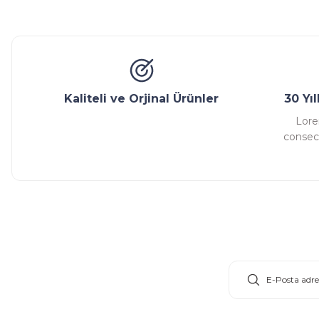
Glob Vana
Küresel Vana
Bıçaklı Vana
Kelebek V
Ürün bilgilerinde hatalar bulunuyor.
Ürün fiyatı diğer sitelerden daha pahalı.
Bu ürüne benzer farklı alternatifler olmalı.
Kaliteli ve Orjinal Ürünler
30 Yı
Lore
consect
E-Bülten Aboneliği