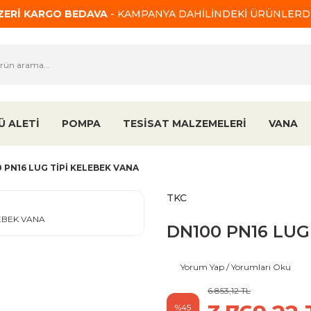
ÜZERİ KARGO BEDAVA
- KAMPANYA DAHİLİNDEKİ ÜRÜNLERDE
Ü ALETİ
POMPA
TESİSAT MALZEMELERİ
VANA
 PN16 LUG TİPİ KELEBEK VANA
TKC
DN100 PN16 LUG
Yorum Yap / Yorumları Oku
6.853,12 TL
%45