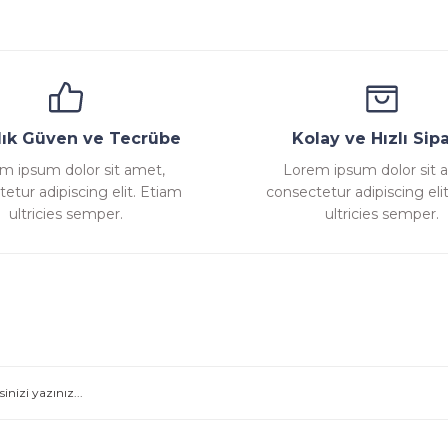
ana
Emniyet Ventili
Çekvalf
Pislik Tutucu
Komp
llık Güven ve Tecrübe
Kolay ve Hızlı Sipa
m ipsum dolor sit amet,
Lorem ipsum dolor sit 
etur adipiscing elit. Etiam
consectetur adipiscing eli
Gönder
ultricies semper.
ultricies semper.