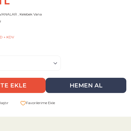
TL
 VANALAR
,
Kelebek Vana
7
SD + KDV
TE EKLE
HEMEN AL
aştır