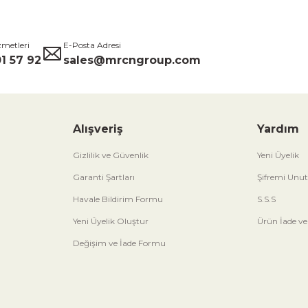
zmetleri
E-Posta Adresi
1 57 92
sales@mrcngroup.com
Alışveriş
Yardım
Gizlilik ve Güvenlik
Yeni Üyelik
Garanti Şartları
Şifremi Unu
Havale Bildirim Formu
S.S.S
Yeni Üyelik Oluştur
Ürün İade ve
Değişim ve İade Formu