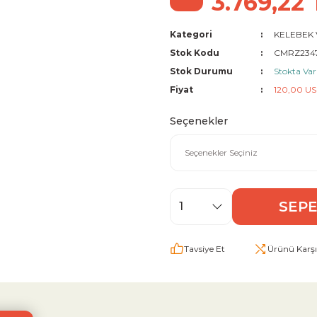
3.769,22 
Kategori
KELEBEK
Stok Kodu
CMRZ234
Stok Durumu
Stokta Var
Fiyat
120,00 U
Seçenekler
SEPE
Tavsiye Et
Ürünü Karşıl