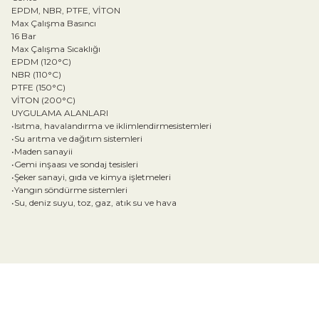
EPDM, NBR, PTFE, VİTON
Max Çalışma Basıncı
16 Bar
Max Çalışma Sıcaklığı
EPDM (120°C)
NBR (110°C)
PTFE (150°C)
VİTON (200°C)
UYGULAMA ALANLARI
•Isıtma, havalandırma ve iklimlendirmesistemleri
•Su arıtma ve dağıtım sistemleri
•Maden sanayii
•Gemi inşaası ve sondaj tesisleri
•Şeker sanayi, gıda ve kimya işletmeleri
•Yangın söndürme sistemleri
•Su, deniz suyu, toz, gaz, atık su ve hava
Bu ürünün fiyat bilgisi, resim, ürün açıklamalarında ve diğer konular
Görüş ve önerileriniz için teşekkür ederiz.
Ürün resmi kalitesiz, bozuk veya görüntülenemiyor.
Ürün açıklamasında eksik bilgiler bulunuyor.