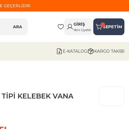
 GEÇERLİDİR.
GİRİŞ
ARA
SEPETİM
Yeni Üyelik
E-KATALOG
KARGO TAKİBİ
 TİPİ KELEBEK VANA