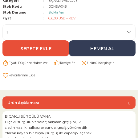
Kategori
BIÇAKLI VANALAR
Stok Kodu
DGHSWX48
Stok Durumu
Stokta Var
Sarı Çekvalf
Fiyat
635,00 USD + KDV
ü Vana
Termo Çekvalf
KÜRESEL VANA
SEPETE EKLE
HEMEN AL
NÖMATİK VANA
Fiyatı Düşünce Haber Ver
Tavsiye Et
Ürünü Karşılaştır
a
Ürün Açıklaması
BIÇAKLI SÜRGÜLÜ VANA
Bıçaklı sürgülü vanalar; akışkan geçişini, iki
sızdırmazlık halkası arasında, geçiş yönüne dik
olarak kayan bir bıçak (sürgü) ile kapatıp, açarak