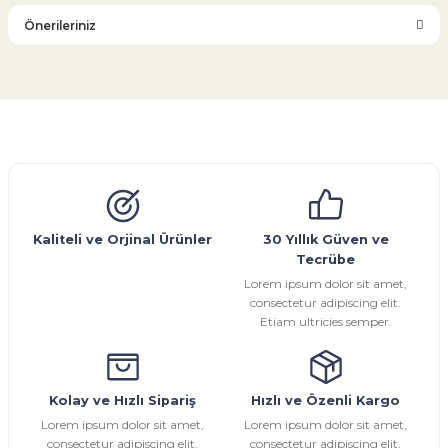
Önerileriniz
Yorum Yaz
Bu ürünün fiyat bilgisi, resim, ürün açıklamalarında ve diğer
konularda yetersiz gördüğünüz noktaları öneri formunu
kullanarak tarafımıza iletebilirsiniz.
Görüş ve önerileriniz için teşekkür ederiz.
Glob Vana
Küresel Vana
Bıçaklı Vana
Kelebek Vana
Emniyet Ventili
Çekvalf
Pislik Tutucu
Kompansatör
Kondenstop
Ürün resmi kalitesiz, bozuk veya görüntülenemiyor.
Ürün açıklamasında eksik bilgiler bulunuyor.
Ürün bilgilerinde hatalar bulunuyor.
Kaliteli ve Orjinal Ürünler
30 Yıllık Güven ve
Tecrübe
Ürün fiyatı diğer sitelerden daha pahalı.
Lorem ipsum dolor sit amet,
Bu ürüne benzer farklı alternatifler olmalı.
consectetur adipiscing elit.
Etiam ultricies semper.
Kolay ve Hızlı Sipariş
Hızlı ve Özenli Kargo
Gönder
Lorem ipsum dolor sit amet,
Lorem ipsum dolor sit amet,
consectetur adipiscing elit.
consectetur adipiscing elit.