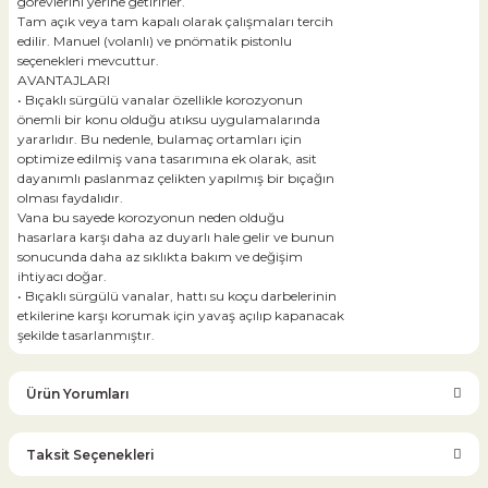
görevlerini yerine getirirler.
Tam açık veya tam kapalı olarak çalışmaları tercih
edilir. Manuel (volanlı) ve pnömatik pistonlu
seçenekleri mevcuttur.
AVANTAJLARI
• Bıçaklı sürgülü vanalar özellikle korozyonun
önemli bir konu olduğu atıksu uygulamalarında
yararlıdır. Bu nedenle, bulamaç ortamları için
optimize edilmiş vana tasarımına ek olarak, asit
dayanımlı paslanmaz çelikten yapılmış bir bıçağın
olması faydalıdır.
Vana bu sayede korozyonun neden olduğu
hasarlara karşı daha az duyarlı hale gelir ve bunun
sonucunda daha az sıklıkta bakım ve değişim
ihtiyacı doğar.
• Bıçaklı sürgülü vanalar, hattı su koçu darbelerinin
etkilerine karşı korumak için yavaş açılıp kapanacak
şekilde tasarlanmıştır.
Ürün Yorumları
Taksit Seçenekleri
Bu ürüne ilk yorumu siz yapın!