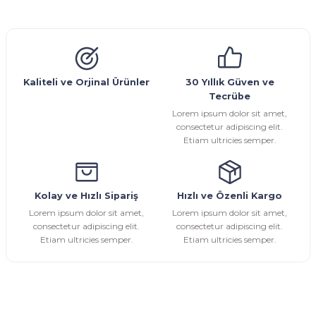
Görüş ve önerileriniz için teşekkür ederiz.
Glob Vana
Küresel Vana
Bıçaklı Vana
Kelebek Vana
Emniyet Ventili
Çekvalf
Pislik Tutucu
Kompansatör
Kondenstop
Ürün resmi kalitesiz, bozuk veya görüntülenemiyor.
Ürün açıklamasında eksik bilgiler bulunuyor.
Ürün bilgilerinde hatalar bulunuyor.
Kaliteli ve Orjinal Ürünler
30 Yıllık Güven ve
Tecrübe
Ürün fiyatı diğer sitelerden daha pahalı.
Lorem ipsum dolor sit amet,
Bu ürüne benzer farklı alternatifler olmalı.
consectetur adipiscing elit.
Etiam ultricies semper.
Kolay ve Hızlı Sipariş
Hızlı ve Özenli Kargo
Gönder
Lorem ipsum dolor sit amet,
Lorem ipsum dolor sit amet,
consectetur adipiscing elit.
consectetur adipiscing elit.
Etiam ultricies semper.
Etiam ultricies semper.
E-Bülten Aboneliği