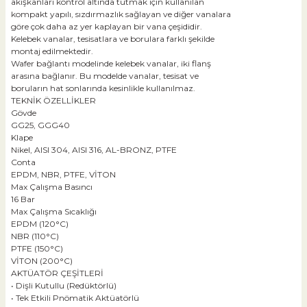
akışkanları kontrol altında tutmak için kullanılan
kompakt yapılı, sızdırmazlık sağlayan ve diğer vanalara
göre çok daha az yer kaplayan bir vana çeşididir.
Kelebek vanalar, tesisatlara ve borulara farklı şekilde
montaj edilmektedir.
Wafer bağlantı modelinde kelebek vanalar, iki flanş
arasına bağlanır. Bu modelde vanalar, tesisat ve
boruların hat sonlarında kesinlikle kullanılmaz.
TEKNİK ÖZELLİKLER
Gövde
GG25, GGG40
Klape
Nikel, AISI 304, AISI 316, AL-BRONZ, PTFE
Conta
EPDM, NBR, PTFE, VİTON
Max Çalışma Basıncı
16 Bar
Max Çalışma Sıcaklığı
EPDM (120°C)
NBR (110°C)
PTFE (150°C)
VİTON (200°C)
AKTÜATÖR ÇEŞİTLERİ
• Dişli Kutullu (Redüktörlü)
• Tek Etkili Pnömatik Aktüatörlü