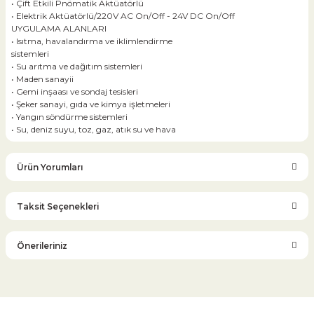
• Çift Etkili Pnömatik Aktüatörlü
• Elektrik Aktüatörlü/220V AC On/Off - 24V DC On/Off
UYGULAMA ALANLARI
• Isıtma, havalandırma ve iklimlendirme
sistemleri
• Su arıtma ve dağıtım sistemleri
• Maden sanayii
• Gemi inşaası ve sondaj tesisleri
• Şeker sanayi, gıda ve kimya işletmeleri
• Yangın söndürme sistemleri
• Su, deniz suyu, toz, gaz, atık su ve hava
Ürün Yorumları
Taksit Seçenekleri
Bu ürüne ilk yorumu siz yapın!
Önerileriniz
Yorum Yaz
Bu ürünün fiyat bilgisi, resim, ürün açıklamalarında ve diğer
konularda yetersiz gördüğünüz noktaları öneri formunu
kullanarak tarafımıza iletebilirsiniz.