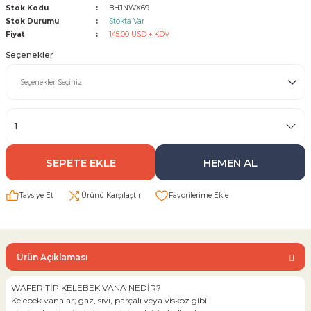
Stok Kodu
BHJNWX69
Stok Durumu
Stokta Var
Sarı Çekvalf
Fiyat
145,00 USD + KDV
Seçenekler
ü Vana
Termo Çekvalf
KÜRESEL VANA
NÖMATİK VANA
SEPETE EKLE
HEMEN AL
a
Tavsiye Et
Ürünü Karşılaştır
Ürün Açıklaması
WAFER TİP KELEBEK VANA NEDİR?
Kelebek vanalar; gaz, sıvı, parçalı veya viskoz gibi