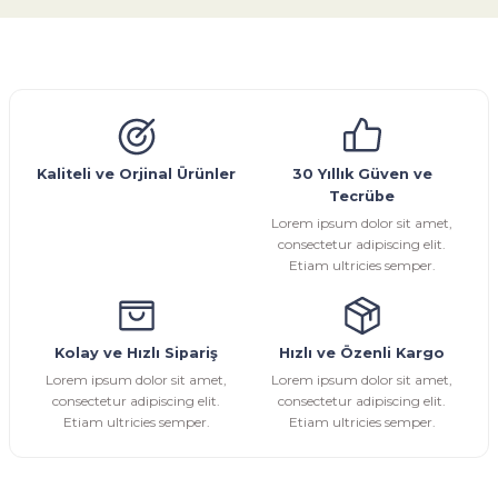
konularda yetersiz gördüğünüz noktaları öneri formunu
kullanarak tarafımıza iletebilirsiniz.
Görüş ve önerileriniz için teşekkür ederiz.
Glob Vana
Küresel Vana
Bıçaklı Vana
Kelebek Vana
Emniyet Ventili
Çekvalf
Pislik Tutucu
Kompansatör
Kondenstop
Ürün resmi kalitesiz, bozuk veya görüntülenemiyor.
Ürün açıklamasında eksik bilgiler bulunuyor.
Ürün bilgilerinde hatalar bulunuyor.
Kaliteli ve Orjinal Ürünler
30 Yıllık Güven ve
Tecrübe
Ürün fiyatı diğer sitelerden daha pahalı.
Lorem ipsum dolor sit amet,
Bu ürüne benzer farklı alternatifler olmalı.
consectetur adipiscing elit.
Etiam ultricies semper.
Kolay ve Hızlı Sipariş
Hızlı ve Özenli Kargo
Gönder
Lorem ipsum dolor sit amet,
Lorem ipsum dolor sit amet,
consectetur adipiscing elit.
consectetur adipiscing elit.
Etiam ultricies semper.
Etiam ultricies semper.