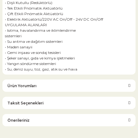
• Dişli Kutullu (Redüktörlü)
• Tek Etkili Pnömatik Aktüatörlü
• Çift Etkili Pnömatik Aktüatörlü
• Elektrik Aktüatörlü/220V AC On/Off - 24V DC On/Off
UYGULAMA ALANLARI
• Isıtma, havalandırma ve iklimlendirme
sistemleri
• Su arıtma ve dağıtım sistemleri
• Maden sanayii
• Gemi inşaası ve sondaj tesisleri
• Şeker sanayi, gıda ve kimya işletmeleri
• Yangın söndürme sistemleri
• Su, deniz suyu, toz, gaz, atık su ve hava
Ürün Yorumları
Taksit Seçenekleri
Bu ürüne ilk yorumu siz yapın!
Önerileriniz
Yorum Yaz
Bu ürünün fiyat bilgisi, resim, ürün açıklamalarında ve diğer