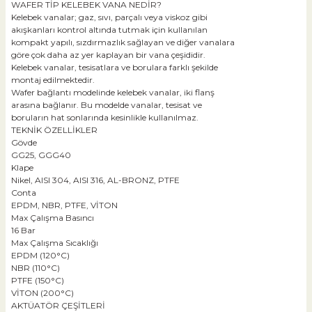
WAFER TİP KELEBEK VANA NEDİR?
Kelebek vanalar; gaz, sıvı, parçalı veya viskoz gibi
akışkanları kontrol altında tutmak için kullanılan
kompakt yapılı, sızdırmazlık sağlayan ve diğer vanalara
göre çok daha az yer kaplayan bir vana çeşididir.
Kelebek vanalar, tesisatlara ve borulara farklı şekilde
montaj edilmektedir.
Wafer bağlantı modelinde kelebek vanalar, iki flanş
arasına bağlanır. Bu modelde vanalar, tesisat ve
boruların hat sonlarında kesinlikle kullanılmaz.
TEKNİK ÖZELLİKLER
Gövde
GG25, GGG40
Klape
Nikel, AISI 304, AISI 316, AL-BRONZ, PTFE
Conta
EPDM, NBR, PTFE, VİTON
Max Çalışma Basıncı
16 Bar
Max Çalışma Sıcaklığı
EPDM (120°C)
NBR (110°C)
PTFE (150°C)
VİTON (200°C)
AKTÜATÖR ÇEŞİTLERİ