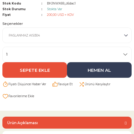
Stok Kodu
BHJNWX69_c6dac1
Stok Durumu
Stokta Var
Sarı Çekvalf
Fiyat
200,00 USD + KDV
Seçenekler
ü Vana
Termo Çekvalf
KÜRESEL VANA
NÖMATİK VANA
SEPETE EKLE
HEMEN AL
a
Fiyatı Düşünce Haber Ver
Tavsiye Et
Ürünü Karşılaştır
Ürün Açıklaması