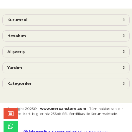
Kurumsal
Hesabım
Alışveriş
Yardım
Kategoriler
Copyright 2025© -
www.mercanstore.com
- Tüm hakları saklıdır -
Kredi kartı bilgileriniz 256bit SSL Sertifikası ile Korunmaktadır.
ideasoft
ile