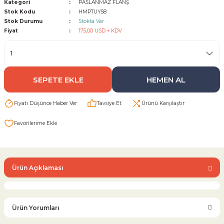
Kategori
PASLANMAZ FLANŞ
Stok Kodu
HMPTUY58
Stok Durumu
Stokta Var
Sarı Çekvalf
Fiyat
175,00 USD + KDV
ü Vana
Termo Çekvalf
KÜRESEL VANA
SEPETE EKLE
HEMEN AL
NÖMATİK VANA
Fiyatı Düşünce Haber Ver
Tavsiye Et
Ürünü Karşılaştır
a
Ürün Açıklaması
Ürün Yorumları