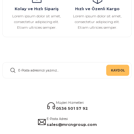
Gönder
Kolay ve Hızlı Sipariş
Hızlı ve Özenli Kargo
Lorem ipsum dolor sit amet,
Lorem ipsum dolor sit amet,
consectetur adipiscing elit.
consectetur adipiscing elit.
Etiam ultricies semper.
Etiam ultricies semper.
E-Bülten Aboneliği
KAYDOL
Müşteri Hizmetleri
0536 501 57 92
E-Posta Adresi
sales@mrcngroup.com