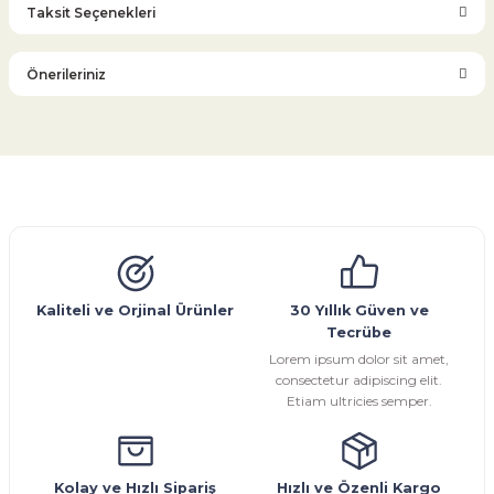
Taksit Seçenekleri
Bu ürüne ilk yorumu siz yapın!
Önerileriniz
Yorum Yaz
Bu ürünün fiyat bilgisi, resim, ürün açıklamalarında ve diğer
konularda yetersiz gördüğünüz noktaları öneri formunu
kullanarak tarafımıza iletebilirsiniz.
Görüş ve önerileriniz için teşekkür ederiz.
Glob Vana
Küresel Vana
Bıçaklı Vana
Kelebek Vana
Emniyet Ventili
Çekvalf
Pislik Tutucu
Kompansatör
Kondenstop
Ürün resmi kalitesiz, bozuk veya görüntülenemiyor.
Ürün açıklamasında eksik bilgiler bulunuyor.
Ürün bilgilerinde hatalar bulunuyor.
Kaliteli ve Orjinal Ürünler
30 Yıllık Güven ve
Tecrübe
Ürün fiyatı diğer sitelerden daha pahalı.
Lorem ipsum dolor sit amet,
Bu ürüne benzer farklı alternatifler olmalı.
consectetur adipiscing elit.
Etiam ultricies semper.
Kolay ve Hızlı Sipariş
Hızlı ve Özenli Kargo