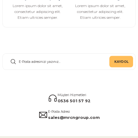
Gönder
Lorem ipsum dolor sit amet,
Lorem ipsum dolor sit amet,
consectetur adipiscing elit.
consectetur adipiscing elit.
Etiam ultricies semper.
Etiam ultricies semper.
E-Bülten Aboneliği
KAYDOL
Müşteri Hizmetleri
0536 501 57 92
E-Posta Adresi
sales@mrcngroup.com