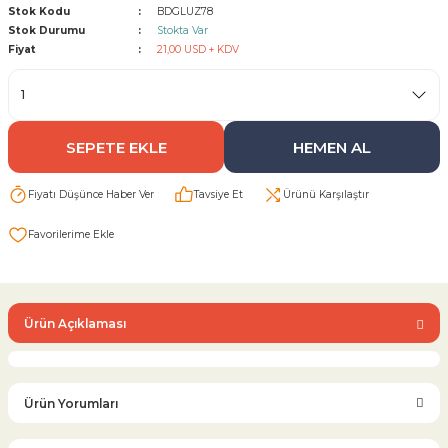
Stok Kodu
BDGLUZ78
Stok Durumu
Stokta Var
Sarı Çekvalf
Fiyat
21,00 USD + KDV
ü Vana
Termo Çekvalf
SEPETE EKLE
HEMEN AL
KÜRESEL VANA
Fiyatı Düşünce Haber Ver
Tavsiye Et
Ürünü Karşılaştır
NÖMATİK VANA
a
Ürün Açıklaması
Ürün Yorumları