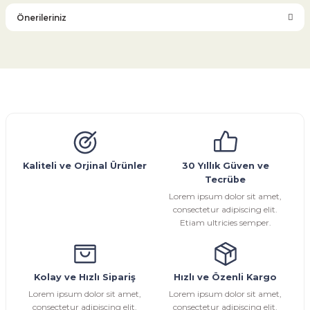
Önerileriniz
Yorum Yaz
Bu ürünün fiyat bilgisi, resim, ürün açıklamalarında ve diğer
konularda yetersiz gördüğünüz noktaları öneri formunu
kullanarak tarafımıza iletebilirsiniz.
Görüş ve önerileriniz için teşekkür ederiz.
Glob Vana
Küresel Vana
Bıçaklı Vana
Kelebek Vana
Emniyet Ventili
Çekvalf
Pislik Tutucu
Kompansatör
Kondenstop
Ürün resmi kalitesiz, bozuk veya görüntülenemiyor.
Ürün açıklamasında eksik bilgiler bulunuyor.
Ürün bilgilerinde hatalar bulunuyor.
Kaliteli ve Orjinal Ürünler
30 Yıllık Güven ve
Tecrübe
Ürün fiyatı diğer sitelerden daha pahalı.
Lorem ipsum dolor sit amet,
Bu ürüne benzer farklı alternatifler olmalı.
consectetur adipiscing elit.
Etiam ultricies semper.
Kolay ve Hızlı Sipariş
Hızlı ve Özenli Kargo
Gönder
Lorem ipsum dolor sit amet,
Lorem ipsum dolor sit amet,
consectetur adipiscing elit.
consectetur adipiscing elit.