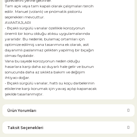
görevlerini yerine getirirler.
Tam açık veya tam kapalı olarak çalışmaları tercih
edilir. Manuel (volanlı) ve pnömatik pistonlu
seçenekleri mevcuttur.
AVANTAJLARI
• Bıçaklı sürgülü vanalar özellikle korozyonun
önemli bir konu olduğu atıksu uygulamalarında
yararlıdır. Bu nedenle, bulamaç ortamları için
optimize edilmiş vana tasarımına ek olarak, asit
dayanımlı paslanmaz çelikten yapılmış bir bıçağın
olması faydalıdır.
Vana bu sayede korozyonun neden olduğu
hasarlara karşı daha az duyarlı hale gelir ve bunun
sonucunda daha az sıklıkta bakım ve değişim
ihtiyacı doğar.
• Bıçaklı sürgülü vanalar, hattı su koçu darbelerinin
etkilerine karşı korumak için yavaş açılıp kapanacak
şekilde tasarlanmıştır.
Ürün Yorumları
Taksit Seçenekleri
Bu ürüne ilk yorumu siz yapın!