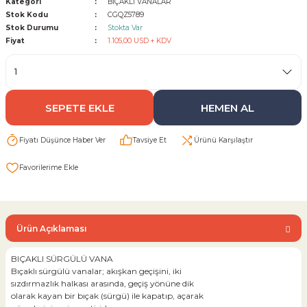
Kategori
BIÇAKLI VANALAR
Stok Kodu
CGQZ5789
Stok Durumu
Stokta Var
Sarı Çekvalf
Fiyat
1.105,00 USD + KDV
ü Vana
Termo Çekvalf
KÜRESEL VANA
SEPETE EKLE
HEMEN AL
NÖMATİK VANA
Fiyatı Düşünce Haber Ver
Tavsiye Et
Ürünü Karşılaştır
a
Ürün Açıklaması
BIÇAKLI SÜRGÜLÜ VANA
Bıçaklı sürgülü vanalar; akışkan geçişini, iki
sızdırmazlık halkası arasında, geçiş yönüne dik
olarak kayan bir bıçak (sürgü) ile kapatıp, açarak