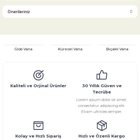
Bu ürüne ilk yorumu siz yapın!
Önerileriniz
Yorum Yaz
Bu ürünün fiyat bilgisi, resim, ürün açıklamalarında ve diğer
konularda yetersiz gördüğünüz noktaları öneri formunu
kullanarak tarafımıza iletebilirsiniz.
Görüş ve önerileriniz için teşekkür ederiz.
Glob Vana
Küresel Vana
Bıçaklı Vana
Ürün resmi kalitesiz, bozuk veya görüntülenemiyor.
Ürün açıklamasında eksik bilgiler bulunuyor.
Ürün bilgilerinde hatalar bulunuyor.
Ürün fiyatı diğer sitelerden daha pahalı.
Kaliteli ve Orjinal Ürünler
30 Yıllık Güven ve
Tecrübe
Bu ürüne benzer farklı alternatifler olmalı.
Lorem ipsum dolor sit amet,
consectetur adipiscing elit.
Etiam ultricies semper.
Gönder
Kolay ve Hızlı Sipariş
Hızlı ve Özenli Kargo