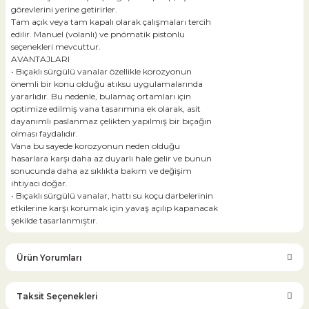
görevlerini yerine getirirler.
Tam açık veya tam kapalı olarak çalışmaları tercih
edilir. Manuel (volanlı) ve pnömatik pistonlu
seçenekleri mevcuttur.
AVANTAJLARI
• Bıçaklı sürgülü vanalar özellikle korozyonun
önemli bir konu olduğu atıksu uygulamalarında
yararlıdır. Bu nedenle, bulamaç ortamları için
optimize edilmiş vana tasarımına ek olarak, asit
dayanımlı paslanmaz çelikten yapılmış bir bıçağın
olması faydalıdır.
Vana bu sayede korozyonun neden olduğu
hasarlara karşı daha az duyarlı hale gelir ve bunun
sonucunda daha az sıklıkta bakım ve değişim
ihtiyacı doğar.
• Bıçaklı sürgülü vanalar, hattı su koçu darbelerinin
etkilerine karşı korumak için yavaş açılıp kapanacak
şekilde tasarlanmıştır.
Ürün Yorumları
Taksit Seçenekleri