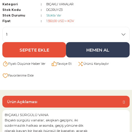
Kategori
BIÇAKLI VANALAR
Stok Kodu
DGJRUYZ3
Sarı Çekvalf
Stok Durumu
Stokta Var
Fiyat
1.550,00 USD + KDV
ü Vana
Termo Çekvalf
KÜRESEL VANA
SEPETE EKLE
HEMEN AL
NÖMATİK VANA
Fiyatı Düşünce Haber Ver
Tavsiye Et
Ürünü Karşılaştır
a
Ürün Açıklaması
BIÇAKLI SÜRGÜLÜ VANA
Bıçaklı sürgülü vanalar; akışkan geçişini, iki
sızdırmazlık halkası arasında, geçiş yönüne dik
olarak kayan bir bıçak (sürgü) ile kapatıp, açarak