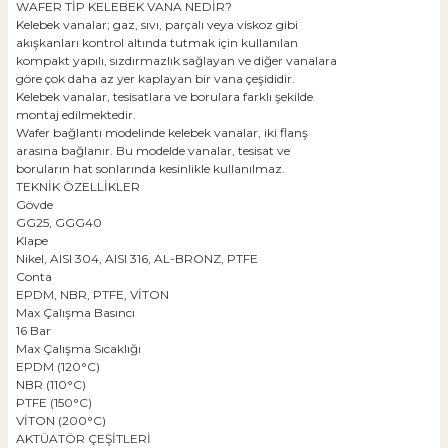
WAFER TİP KELEBEK VANA NEDİR?
Kelebek vanalar; gaz, sıvı, parçalı veya viskoz gibi
akışkanları kontrol altında tutmak için kullanılan
kompakt yapılı, sızdırmazlık sağlayan ve diğer vanalara
göre çok daha az yer kaplayan bir vana çeşididir.
Kelebek vanalar, tesisatlara ve borulara farklı şekilde
montaj edilmektedir.
Wafer bağlantı modelinde kelebek vanalar, iki flanş
arasına bağlanır. Bu modelde vanalar, tesisat ve
boruların hat sonlarında kesinlikle kullanılmaz.
TEKNİK ÖZELLİKLER
Gövde
GG25, GGG40
Klape
Nikel, AISI 304, AISI 316, AL-BRONZ, PTFE
Conta
EPDM, NBR, PTFE, VİTON
Max Çalışma Basıncı
16 Bar
Max Çalışma Sıcaklığı
EPDM (120°C)
NBR (110°C)
PTFE (150°C)
VİTON (200°C)
AKTÜATÖR ÇEŞİTLERİ