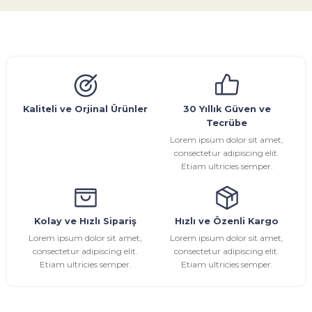
konularda yetersiz gördüğünüz noktaları öneri formunu
kullanarak tarafımıza iletebilirsiniz.
Görüş ve önerileriniz için teşekkür ederiz.
Glob Vana
Küresel Vana
Bıçaklı Vana
Kelebek Vana
Emniyet Ventili
Çekvalf
Pislik Tutucu
Kompansatör
Kondenstop
Ürün resmi kalitesiz, bozuk veya görüntülenemiyor.
Ürün açıklamasında eksik bilgiler bulunuyor.
Ürün bilgilerinde hatalar bulunuyor.
Kaliteli ve Orjinal Ürünler
30 Yıllık Güven ve
Tecrübe
Ürün fiyatı diğer sitelerden daha pahalı.
Lorem ipsum dolor sit amet,
Bu ürüne benzer farklı alternatifler olmalı.
consectetur adipiscing elit.
Etiam ultricies semper.
Kolay ve Hızlı Sipariş
Hızlı ve Özenli Kargo
Gönder
Lorem ipsum dolor sit amet,
Lorem ipsum dolor sit amet,
consectetur adipiscing elit.
consectetur adipiscing elit.
Etiam ultricies semper.
Etiam ultricies semper.