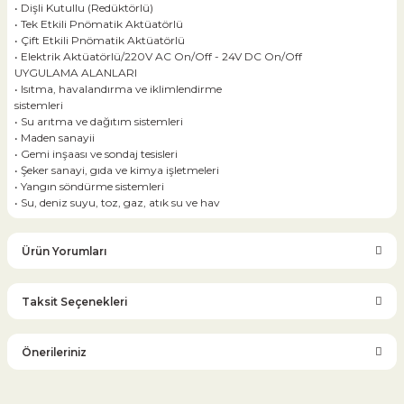
• Dişli Kutullu (Redüktörlü)
• Tek Etkili Pnömatik Aktüatörlü
• Çift Etkili Pnömatik Aktüatörlü
• Elektrik Aktüatörlü/220V AC On/Off - 24V DC On/Off
UYGULAMA ALANLARI
• Isıtma, havalandırma ve iklimlendirme
sistemleri
• Su arıtma ve dağıtım sistemleri
• Maden sanayii
• Gemi inşaası ve sondaj tesisleri
• Şeker sanayi, gıda ve kimya işletmeleri
• Yangın söndürme sistemleri
• Su, deniz suyu, toz, gaz, atık su ve hav
Ürün Yorumları
Taksit Seçenekleri
Bu ürüne ilk yorumu siz yapın!
Önerileriniz
Yorum Yaz
Bu ürünün fiyat bilgisi, resim, ürün açıklamalarında ve diğer