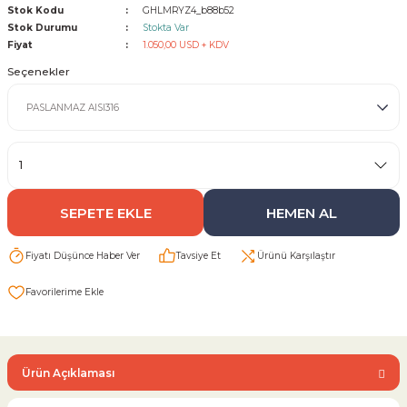
Stok Kodu
GHLMRYZ4_b88b52
Stok Durumu
Stokta Var
Sarı Çekvalf
Fiyat
1.050,00 USD + KDV
Seçenekler
ü Vana
Termo Çekvalf
KÜRESEL VANA
NÖMATİK VANA
SEPETE EKLE
HEMEN AL
a
Fiyatı Düşünce Haber Ver
Tavsiye Et
Ürünü Karşılaştır
Ürün Açıklaması