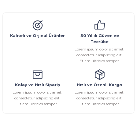
Görüş ve önerileriniz için teşekkür ederiz.
Glob Vana
Küresel Vana
Bıçaklı Vana
Kelebek Vana
Emniyet Ventili
Çekvalf
Pislik Tutucu
Kompansatör
Kondenstop
Ürün resmi kalitesiz, bozuk veya görüntülenemiyor.
Ürün açıklamasında eksik bilgiler bulunuyor.
Ürün bilgilerinde hatalar bulunuyor.
Kaliteli ve Orjinal Ürünler
30 Yıllık Güven ve
Tecrübe
Ürün fiyatı diğer sitelerden daha pahalı.
Lorem ipsum dolor sit amet,
Bu ürüne benzer farklı alternatifler olmalı.
consectetur adipiscing elit.
Etiam ultricies semper.
Kolay ve Hızlı Sipariş
Hızlı ve Özenli Kargo
Gönder
Lorem ipsum dolor sit amet,
Lorem ipsum dolor sit amet,
consectetur adipiscing elit.
consectetur adipiscing elit.
Etiam ultricies semper.
Etiam ultricies semper.
E-Bülten Aboneliği