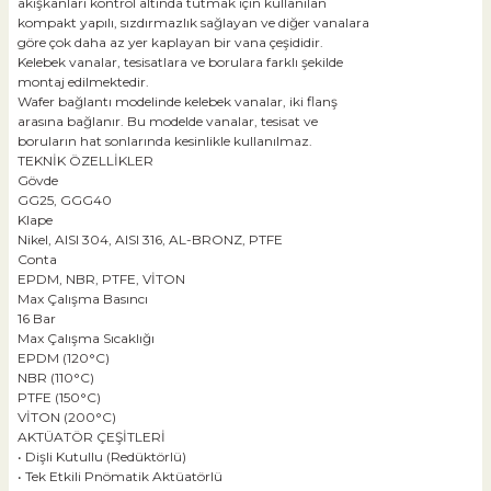
akışkanları kontrol altında tutmak için kullanılan
kompakt yapılı, sızdırmazlık sağlayan ve diğer vanalara
göre çok daha az yer kaplayan bir vana çeşididir.
Kelebek vanalar, tesisatlara ve borulara farklı şekilde
montaj edilmektedir.
Wafer bağlantı modelinde kelebek vanalar, iki flanş
arasına bağlanır. Bu modelde vanalar, tesisat ve
boruların hat sonlarında kesinlikle kullanılmaz.
TEKNİK ÖZELLİKLER
Gövde
GG25, GGG40
Klape
Nikel, AISI 304, AISI 316, AL-BRONZ, PTFE
Conta
EPDM, NBR, PTFE, VİTON
Max Çalışma Basıncı
16 Bar
Max Çalışma Sıcaklığı
EPDM (120°C)
NBR (110°C)
PTFE (150°C)
VİTON (200°C)
AKTÜATÖR ÇEŞİTLERİ
• Dişli Kutullu (Redüktörlü)
• Tek Etkili Pnömatik Aktüatörlü