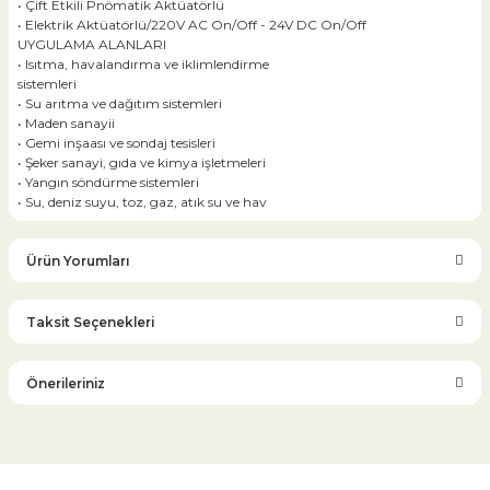
• Çift Etkili Pnömatik Aktüatörlü
• Elektrik Aktüatörlü/220V AC On/Off - 24V DC On/Off
UYGULAMA ALANLARI
• Isıtma, havalandırma ve iklimlendirme
sistemleri
• Su arıtma ve dağıtım sistemleri
• Maden sanayii
• Gemi inşaası ve sondaj tesisleri
• Şeker sanayi, gıda ve kimya işletmeleri
• Yangın söndürme sistemleri
• Su, deniz suyu, toz, gaz, atık su ve hav
Ürün Yorumları
Taksit Seçenekleri
Bu ürüne ilk yorumu siz yapın!
Önerileriniz
Yorum Yaz
Bu ürünün fiyat bilgisi, resim, ürün açıklamalarında ve diğer
konularda yetersiz gördüğünüz noktaları öneri formunu
kullanarak tarafımıza iletebilirsiniz.