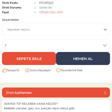
Stok Kodu
EFGNPQX2
Stok Durumu
Stokta Var
Sarı Çekvalf
Fiyat
1.375,00 USD + KDV
Seçenekler
ü Vana
Termo Çekvalf
KÜRESEL VANA
NÖMATİK VANA
SEPETE EKLE
HEMEN AL
a
Tavsiye Et
Ürünü Karşılaştır
Ürün Açıklaması
WAFER TİP KELEBEK VANA NEDİR?
Kelebek vanalar; gaz, sıvı, parçalı veya viskoz gibi