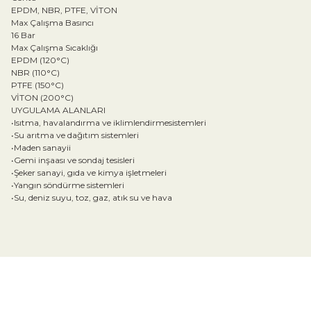
EPDM, NBR, PTFE, VİTON
Max Çalışma Basıncı
16 Bar
Max Çalışma Sıcaklığı
EPDM (120°C)
NBR (110°C)
PTFE (150°C)
VİTON (200°C)
UYGULAMA ALANLARI
•Isıtma, havalandırma ve iklimlendirmesistemleri
•Su arıtma ve dağıtım sistemleri
•Maden sanayii
•Gemi inşaası ve sondaj tesisleri
•Şeker sanayi, gıda ve kimya işletmeleri
•Yangın söndürme sistemleri
•Su, deniz suyu, toz, gaz, atık su ve hava
Bu ürünün fiyat bilgisi, resim, ürün açıklamalarında ve diğer konular
Görüş ve önerileriniz için teşekkür ederiz.
Ürün resmi kalitesiz, bozuk veya görüntülenemiyor.
Ürün açıklamasında eksik bilgiler bulunuyor.