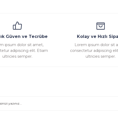
ana
Emniyet Ventili
Çekvalf
Pislik Tutucu
Komp
llık Güven ve Tecrübe
Kolay ve Hızlı Sipa
m ipsum dolor sit amet,
Lorem ipsum dolor sit 
etur adipiscing elit. Etiam
consectetur adipiscing eli
Gönder
ultricies semper.
ultricies semper.