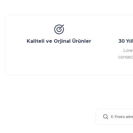
Glob Vana
Küresel Vana
Bıçaklı Vana
Kelebek V
Ürün bilgilerinde hatalar bulunuyor.
Ürün fiyatı diğer sitelerden daha pahalı.
Bu ürüne benzer farklı alternatifler olmalı.
Kaliteli ve Orjinal Ürünler
30 Yı
Lore
consect
E-Bülten Aboneliği