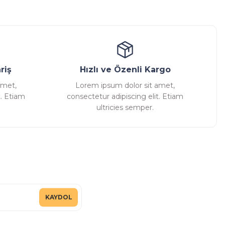
ansatör
Kondenstop
riş
Hızlı ve Özenli Kargo
amet,
Lorem ipsum dolor sit amet,
t. Etiam
consectetur adipiscing elit. Etiam
ultricies semper.
KAYDOL