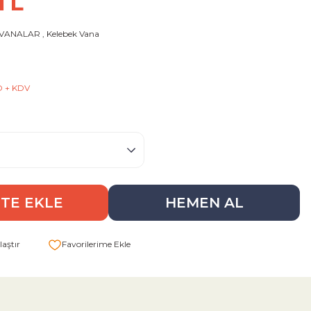
 TL
 VANALAR
,
Kelebek Vana
D + KDV
TE EKLE
HEMEN AL
aştır