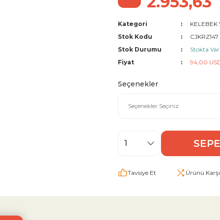
2.953,63
Kategori
KELEBEK
Stok Kodu
CJKRZ147
Stok Durumu
Stokta Var
Fiyat
94,00 US
Seçenekler
SEPE
Tavsiye Et
Ürünü Karşıl