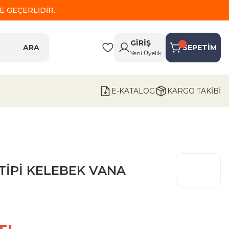
 GEÇERLİDİR.
GİRİŞ
ARA
SEPETİM
Yeni Üyelik
E-KATALOG
KARGO TAKİBİ
TİPİ KELEBEK VANA