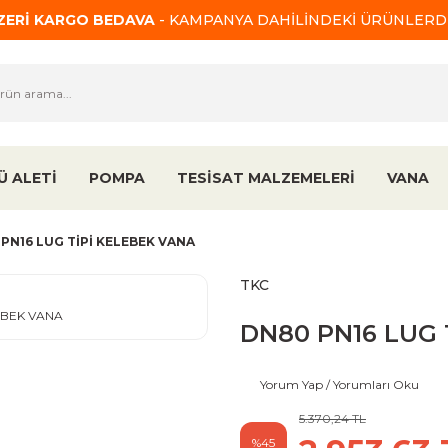
ÜZERİ KARGO BEDAVA
- KAMPANYA DAHİLİNDEKİ ÜRÜNLERDE
Ü ALETİ
POMPA
TESİSAT MALZEMELERİ
VANA
PN16 LUG TİPİ KELEBEK VANA
TKC
DN80 PN16 LUG 
Yorum Yap / Yorumları Oku
5.370,24 TL
%45