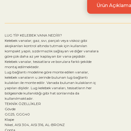
Ürün Açıklama
LUG TİP KELEBEK VANA NEDİR?
Kelebek vanalar; gaz, sıvı, parçalı veya viskoz gibi
akışkanları kontrol altında tutmak için kullanılan
kompakt yapılı, sızdırmazlık sağlayan ve diğer vanalara
göre çok daha az yer kaplayan bir vana çeşididir.
Kelebek vanalar, tesisatlara ve borulara farklı şekilde
montaj edilmektedir.
Lug bağlantı modeline göre monte edilen vanalar,
kelebek vanaların u zerinde bulunan lug bağlantı
kulakları ile monte edilir. Vanada bulunan kulakların iç
yapıları dişlidir. Lug kelebek vanaları, tesisatların her
bölgesinde kullanıldığı gibi hat sonlarında da
kullanılmaktadır.
TEKNİK ÖZELLİKLER
Gövde
GG25, GGG40
Klape
Nikel, AISI 304, AISI 316, AL-BRONZ
Conta