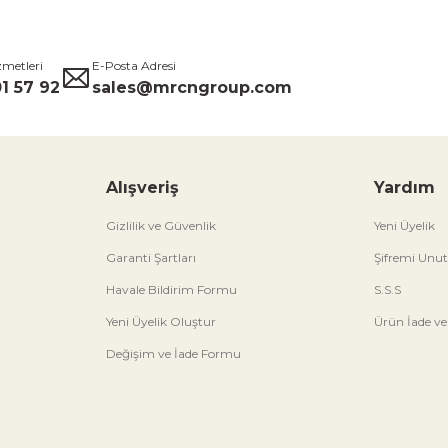
zmetleri
E-Posta Adresi
1 57 92
sales@mrcngroup.com
Alışveriş
Yardım
Gizlilik ve Güvenlik
Yeni Üyelik
Garanti Şartları
Şifremi Unu
Havale Bildirim Formu
S.S.S
Yeni Üyelik Oluştur
Ürün İade ve
Değişim ve İade Formu