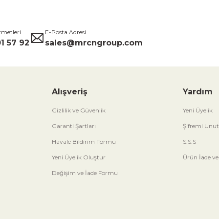
zmetleri
E-Posta Adresi
1 57 92
sales@mrcngroup.com
Alışveriş
Yardım
Gizlilik ve Güvenlik
Yeni Üyelik
Garanti Şartları
Şifremi Unu
Havale Bildirim Formu
S.S.S
Yeni Üyelik Oluştur
Ürün İade ve
Değişim ve İade Formu