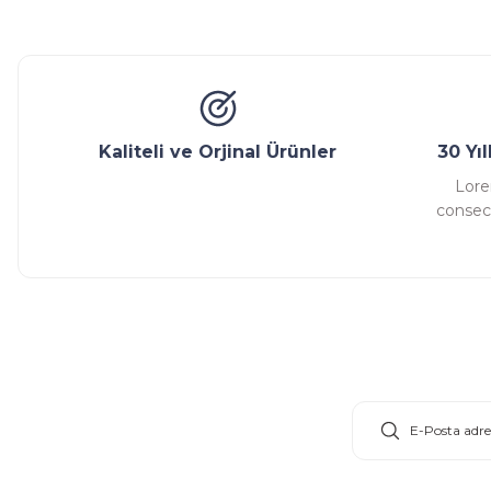
Glob Vana
Küresel Vana
Bıçaklı Vana
Kelebek V
Ürün bilgilerinde hatalar bulunuyor.
Ürün fiyatı diğer sitelerden daha pahalı.
Bu ürüne benzer farklı alternatifler olmalı.
Kaliteli ve Orjinal Ürünler
30 Yı
Lore
consect
E-Bülten Aboneliği