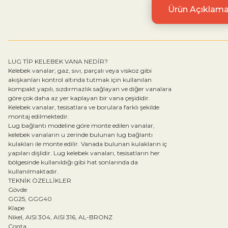
Ürün Açıklama
LUG TİP KELEBEK VANA NEDİR?
Kelebek vanalar; gaz, sıvı, parçalı veya viskoz gibi
akışkanları kontrol altında tutmak için kullanılan
kompakt yapılı, sızdırmazlık sağlayan ve diğer vanalara
göre çok daha az yer kaplayan bir vana çeşididir.
Kelebek vanalar, tesisatlara ve borulara farklı şekilde
montaj edilmektedir.
Lug bağlantı modeline göre monte edilen vanalar,
kelebek vanaların u zerinde bulunan lug bağlantı
kulakları ile monte edilir. Vanada bulunan kulakların iç
yapıları dişlidir. Lug kelebek vanaları, tesisatların her
bölgesinde kullanıldığı gibi hat sonlarında da
kullanılmaktadır.
TEKNİK ÖZELLİKLER
Gövde
GG25, GGG40
Klape
Nikel, AISI 304, AISI 316, AL-BRONZ
Conta