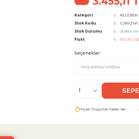
3.455,11 
Kategori
KELEBEK
Stok Kodu
CJKRZ147_
Stok Durumu
Stokta Var
Fiyat
110,00 US
Seçenekler
SEPE
Fiyatı Düşünce Haber Ver