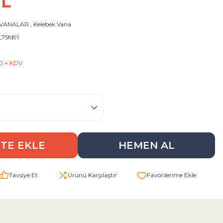
TL
 VANALAR
,
Kelebek Vana
75fd91
D + KDV
TE EKLE
HEMEN AL
Tavsiye Et
Ürünü Karşılaştır