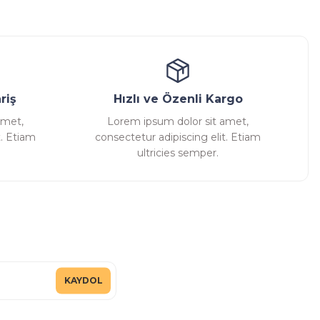
ansatör
Kondenstop
riş
Hızlı ve Özenli Kargo
amet,
Lorem ipsum dolor sit amet,
t. Etiam
consectetur adipiscing elit. Etiam
ultricies semper.
KAYDOL