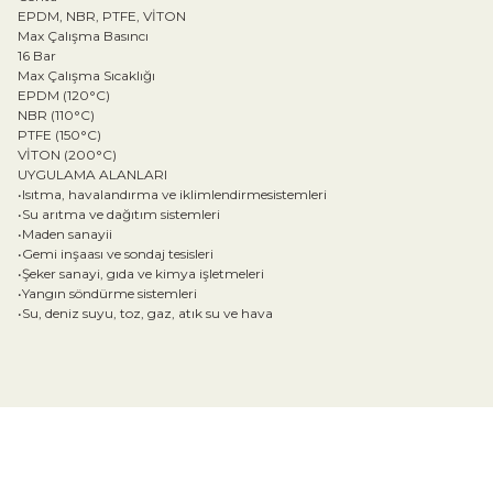
EPDM, NBR, PTFE, VİTON
Max Çalışma Basıncı
16 Bar
Max Çalışma Sıcaklığı
EPDM (120°C)
NBR (110°C)
PTFE (150°C)
VİTON (200°C)
UYGULAMA ALANLARI
•Isıtma, havalandırma ve iklimlendirmesistemleri
•Su arıtma ve dağıtım sistemleri
•Maden sanayii
•Gemi inşaası ve sondaj tesisleri
•Şeker sanayi, gıda ve kimya işletmeleri
•Yangın söndürme sistemleri
•Su, deniz suyu, toz, gaz, atık su ve hava
Bu ürünün fiyat bilgisi, resim, ürün açıklamalarında ve diğer konular
Görüş ve önerileriniz için teşekkür ederiz.
Ürün resmi kalitesiz, bozuk veya görüntülenemiyor.
Ürün açıklamasında eksik bilgiler bulunuyor.