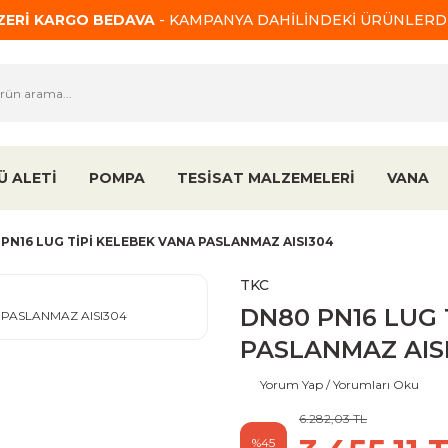
ÜZERİ KARGO BEDAVA
- KAMPANYA DAHİLİNDEKİ ÜRÜNLERDE
Ü ALETİ
POMPA
TESİSAT MALZEMELERİ
VANA
PN16 LUG TİPİ KELEBEK VANA PASLANMAZ AISI304
TKC
DN80 PN16 LUG 
PASLANMAZ AIS
Yorum Yap / Yorumları Oku
6.282,03 TL
%45