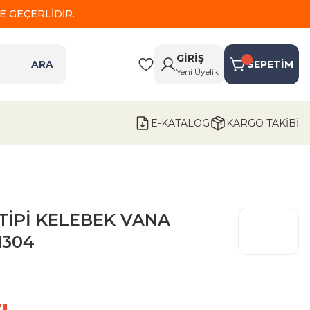
 GEÇERLİDİR.
GİRİŞ
ARA
SEPETİM
Yeni Üyelik
E-KATALOG
KARGO TAKİBİ
TİPİ KELEBEK VANA
I304