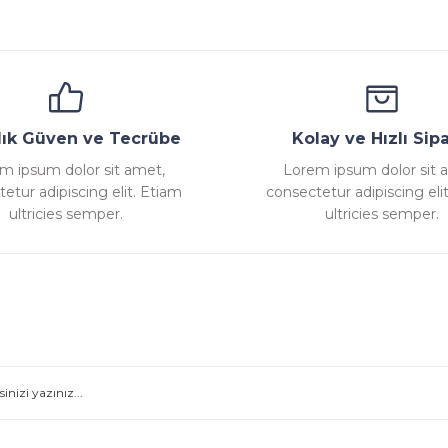
ana
Emniyet Ventili
Çekvalf
Pislik Tutucu
Komp
llık Güven ve Tecrübe
Kolay ve Hızlı Sipa
m ipsum dolor sit amet,
Lorem ipsum dolor sit 
etur adipiscing elit. Etiam
consectetur adipiscing eli
Gönder
ultricies semper.
ultricies semper.